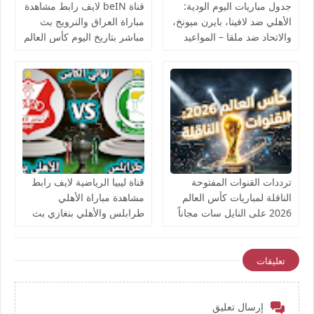
جدول مباريات اليوم الودية:
قناة beIN لايف رابط مشاهدة
الأهلي ضد لافينا، بايرن ميونخ،
مباراة العراق والنرويج بث
والاتحاد ضد ملقا – المواعيد
مباشر بتاريخ اليوم كأس العالم
والقنوات الناقلة بث مباشر
يوتيوب بدون تقطيع
ترددات القنوات المفتوحة
قناة ليبيا الرياضية لايف رابط
الناقلة لمباريات كأس العالم
مشاهدة مباراة الأهلي
2026 على النايل سات مجاناً
طرابلس والأهلي بنغازي بث
مباشر بتاريخ اليوم نهائي كأس
ليبيا يوتيوب بدون تقطيع
تعليقات
إرسال تعليق