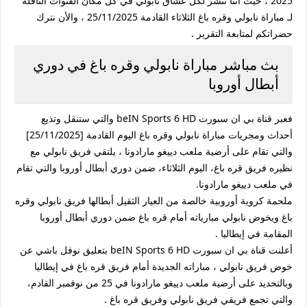
2025 ، حيث أننا ننشر لكل عشاق نابولي في كل مكان القنوات الناقلة
لـ مباراة نابولي وقره باغ الثلاثاء القادمة 25/11/2025 ، والأن نترك
حضراتكم لمتابعة التقرير .
بث مباشر مباراة نابولي وقره باغ في دوري
أبطال أوروبا
فعبر قناة بي ان سبورت beIN Sports 6 HD والتي ستنقل وتذيع
أحداث ومجريات مباراة نابولي وقره باغ اليوم القادمة [25/11/2025]
والتي تقام على أرضية ملعب دييغو مارادونا ، يلتقي فريق نابولي مع
نظيره فريق قره باغ، اليوم الثلاثاء، ضمن دوري أبطال أوروبا والتي تقام
في ملعب دييغو مارادونا.
ملحمة كروية أوروبية خالصة من العيار الثقيل أبطالها فريق نابولي وقره
باغ ويخوض نابولي مبارياته أمام قره باغ ضمن دوري أبطال أوروبا
المقامة في إيطاليا .
أعلنت قناة بي ان سبورت beIN Sports 6 HD بتعليق نوفل باشي عن
خوض فريق نابولي ، مباراته الجديدة أمام فريق قره باغ في إيطاليا
وبالتحديد على أرضية ملعب دييغو مارادونا في 25 من نوفمبر القادم،
والتي تجمع فريقي فريق نابولي وفريق قره باغ .