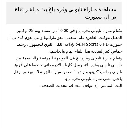
مشاهدة مباراة نابولي وقره باغ بث مباشر قناة
بي ان سبورت
وتُقام مباراة نابولي وقره باغ في 10:00 من مساء يوم 25 نوفمبر
المقبل بتوقيت القاهرة على ملعب دييغو مارادونا والتي تقوم قناة بي ان
سبورت beIN Sports 6 HD بإذاعة اللقاء القوي للجمهور ، وسط
حماس كبير لمتابعة هذا اللقاء الهام والحاسم.
وتقام مباراة نابولي وقره باغ في المواجهة المرتقبة والحاسمة بين
فريقي نابولي وقره باغ، ويحل كارباخ الأذربيجاني ، ضيفا على فريق
نابولي بملعب "دييغو مارادونا"، ضمن مباراة الجولة 5 ، ويعلق نوفل
باشي، على مباراة نابولي وقره باغ.
البث المباشر : إذا توقف البث قم بتحديث الصفحة .