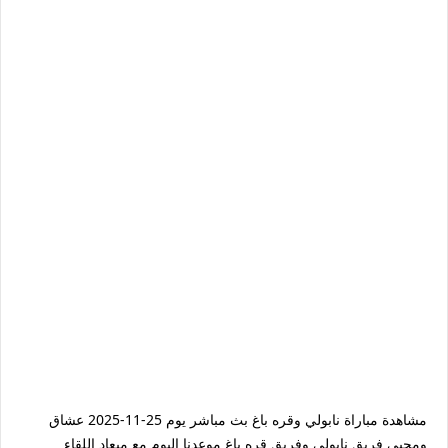
مشاهدة مباراة نابولي وقره باغ بث مباشر يوم 25-11-2025 عشاق
ومحبي فريق نابولي وفريق قره باغ موعدنا اليوم مع ميعاد اللقاء