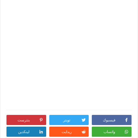
فيسبوك
تويتر
بنترست
واتساب
ريدايت
لينكدين