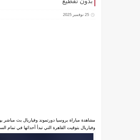
بدون تقطيع
25 نوفمبر 2025
وفياريال بتوقيت القاهرة التي تبدأ أحداثها في تمام الساعة 10:00 مساءاً بتوقيت جمهورية مصر المحلي وتذاع عبر قناة بي ان سبورت rts 7 HD