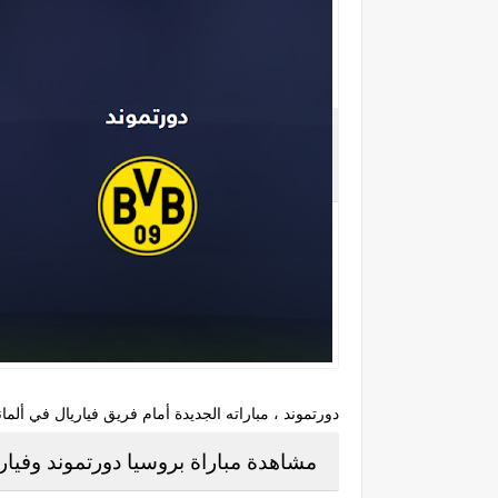
دورتموند ، مباراته الجديدة أمام فريق فياريال في ألمانيا وبالتحديد على أرضية ملعب إيدونا بارك
مشاهدة مباراة بروسيا دورتموند وفيا