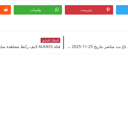
بنترست
واتساب
المقال السابق
قناة beIN 6 لايف رابط مشاهدة مباراة نابولي وقره باغ بث مباشر بتاريخ 25-11-2025 دوري أبطال أوروبا يوتيوب بدون تقطيع