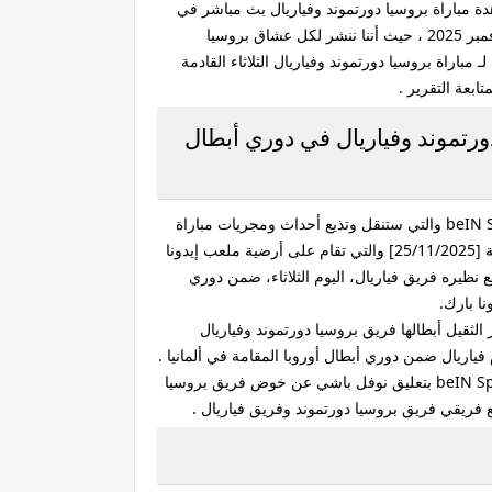
 مباراة بروسيا دورتموند وفياريال بث مباشر في
دوري أبطال أوروبا اليوم الثلاثاء 25 نوفمبر 2025 ، حيث أننا ننشر لكل عشاق بروسيا
 مباراة بروسيا دورتموند وفياريال الثلاثاء القادمة
ورتموند وفياريال في دوري أبطال
فعبر قناة بي ان سبورت beIN Sports 7 HD والتي ستنقل وتذيع أحداث ومجريات مباراة
بروسيا دورتموند وفياريال اليوم القادمة [25/11/2025] والتي تقام على أرضية ملعب إيدونا
 نظيره فريق فياريال، اليوم الثلاثاء، ضمن دوري
نا بارك.
الثقيل أبطالها فريق بروسيا دورتموند وفياريال
فياريال ضمن دوري أبطال أوروبا المقامة في ألمانيا .
أعلنت قناة بي ان سبورت beIN Sports 7 HD بتعليق نوفل باشي عن خوض فريق بروسيا