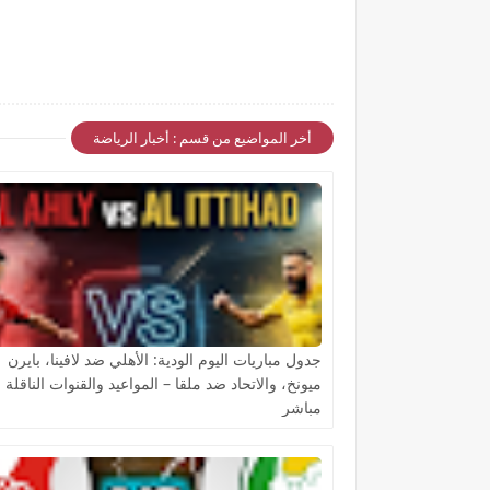
أخر المواضيع من قسم : أخبار الرياضة
جدول مباريات اليوم الودية: الأهلي ضد لافينا، بايرن
ميونخ، والاتحاد ضد ملقا – المواعيد والقنوات الناقلة 
مباشر