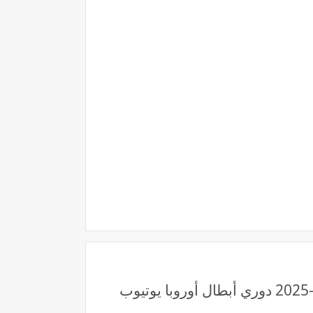
قناة beIN 7 لايف رابط مشاهدة مباراة بروسيا دورتموند وفياريال بث مباشر بتاريخ 25-11-2025 دوري أبطال أوروبا يوتيوب