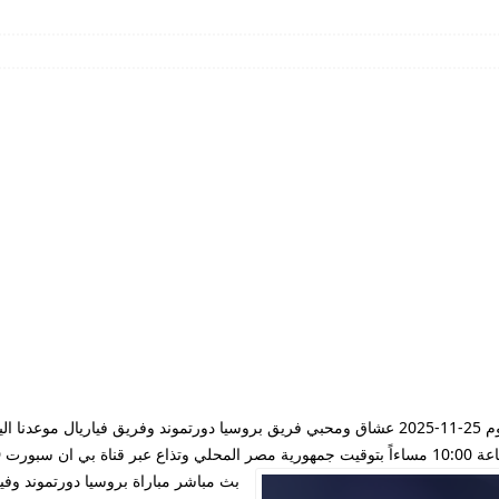
مشاهدة مباراة بروسيا دورتموند وفياريال بث مباشر يوم 25-11-2025 عشاق ومحبي فريق بروسيا دورتموند
beIN Spo .
بث مباشر مباراة بروسيا دورتموند وفي