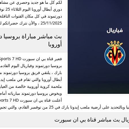
لكم كل ما هو جديد وحصري عن مشاهدة
دورتموند في كل مكان القنوات الناقلة لـ
25/11/2025 ، والأن نترك حضراتكم لمتابعة التقرير .
بث مباشر مباراة بروسيا د
أوروبا
بارك ، يلتقي فريق بروسيا دورتموند مع
أبطال أوروبا والتي تقام في ملعب إيدو
ملحمة كروية أوروبية خالصة من العيار 
ويخوض بروسيا دورتموند مبارياته أمام 
 في 25 من نوفمبر القادم، والتي تجمع فريقي فريق بروسيا دورتموند وفريق فياريال .
ريال بث مباشر قناة بي ان سبورت