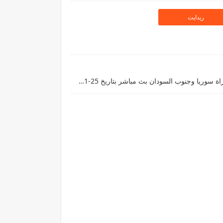
ريدايت
قناة ALKASS لايف رابط مشاهدة مباراة سوريا وجنوب السودان بث مباشر بتاريخ 25-11-2025 كأس العرب يوتيوب بدون تقطيع