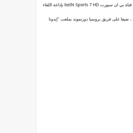
وتُقام مباراة بروسيا دورتموند وفياريال في 10:00 من مساء يوم 25 نوفمبر المقبل بتوقيت القاهرة على ملعب إيدونا بارك والتي تقوم قناة بي ان سبورت beIN Sports 7 HD بإذاعة اللقاء
 ، ضيفا على فريق بروسيا دورتموند بملعب "إيدونا