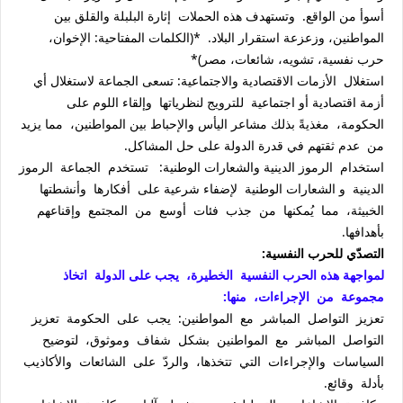
أسوأ من الواقع. وتستهدف هذه الحملات إثارة البلبلة والقلق بين
المواطنين، وزعزعة استقرار البلاد. *(الكلمات المفتاحية: الإخوان،
حرب نفسية، تشويه، شائعات، مصر)*
استغلال الأزمات الاقتصادية والاجتماعية: تسعى الجماعة لاستغلال أي
أزمة اقتصادية أو اجتماعية للترويج لنظرياتها وإلقاء اللوم على
الحكومة، مغذيةً بذلك مشاعر اليأس والإحباط بين المواطنين، مما يزيد
من عدم ثقتهم في قدرة الدولة على حل المشاكل.
استخدام الرموز الدينية والشعارات الوطنية: تستخدم الجماعة الرموز
الدينية و الشعارات الوطنية لإضفاء شرعية على أفكارها وأنشطتها
الخبيثة، مما يُمكنها من جذب فئات أوسع من المجتمع وإقناعهم
بأهدافها.
التصدّي للحرب النفسية:
لمواجهة هذه الحرب النفسية الخطيرة، يجب على الدولة اتخاذ
مجموعة من الإجراءات، منها:
تعزيز التواصل المباشر مع المواطنين: يجب على الحكومة تعزيز
التواصل المباشر مع المواطنين بشكل شفاف وموثوق، لتوضيح
السياسات والإجراءات التي تتخذها، والردّ على الشائعات والأكاذيب
بأدلة وقائع.