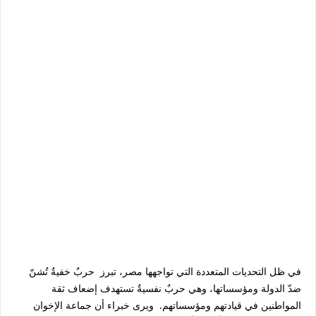
في ظل التحديات المتعددة التي تواجهها مصر، تبرز حربٌ خفيةٌ تُشنّ
ضدّ الدولة ومؤسساتها، وهي حربٌ نفسيةٌ تستهدف إضعاف ثقة
المواطنين في قيادتهم ومؤسساتهم. ويرى خبراء أن جماعة الإخوان