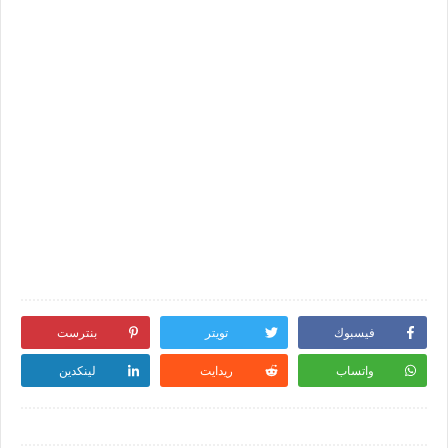
فيسبوك
تويتر
بنترست
واتساب
ريدايت
لينكدين