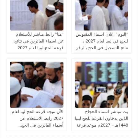
"اليوم" اعلان اسماء المقبولين
"هنا" رابط مباشر للأستعلام
للحج في ليبيا لعام 2027 ،
عن اسماء الفائزين في نتائج
نتائج التسجيل فى الحج بالرقم
قرعة الحج ليبيا لعام 2027
القومي الوطني ehaj.gov.ly
اعرف نتيجة قرعة التسجيل
بالمناطق
في منصة حجاج
بث مباشر اسماء الحجاج
الآن نتيجة قرعة الحج ليبا لعام
الذين يدخاون القرعة للحج ليبيا
2027 رابط الاستعلام عن
1448هـ – 2027م موعد قرعة
أسماء الفائزين فى الحج..
الحج وتكلفتة في زليتن
الاطّلاع على نتائج القرعة