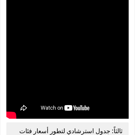
ثالثاً: جدول استرشادي لتطور أسعار فئات