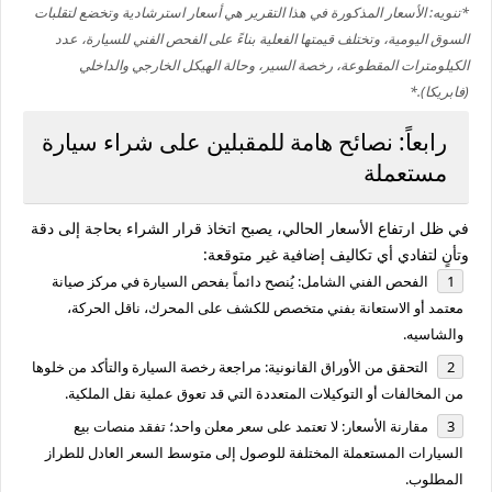
*تنويه: الأسعار المذكورة في هذا التقرير هي أسعار استرشادية وتخضع لتقلبات
السوق اليومية، وتختلف قيمتها الفعلية بناءً على الفحص الفني للسيارة، عدد
الكيلومترات المقطوعة، رخصة السير، وحالة الهيكل الخارجي والداخلي
(فابريكا).*
رابعاً: نصائح هامة للمقبلين على شراء سيارة
مستعملة
في ظل ارتفاع الأسعار الحالي، يصبح اتخاذ قرار الشراء بحاجة إلى دقة
وتأنٍ لتفادي أي تكاليف إضافية غير متوقعة:
الفحص الفني الشامل:
يُنصح دائماً بفحص السيارة في مركز صيانة
معتمد أو الاستعانة بفني متخصص للكشف على المحرك، ناقل الحركة،
والشاسيه.
التحقق من الأوراق القانونية:
مراجعة رخصة السيارة والتأكد من خلوها
من المخالفات أو التوكيلات المتعددة التي قد تعوق عملية نقل الملكية.
مقارنة الأسعار:
لا تعتمد على سعر معلن واحد؛ تفقد منصات بيع
السيارات المستعملة المختلفة للوصول إلى متوسط السعر العادل للطراز
المطلوب.