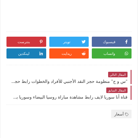
فيسبوك
تويتر
بنترست
واتساب
ريدايت
لينكدين
المقال التالي
"س و ج" منظومة حجز النقد الأجنبي للأفراد والخطوات رابط حجز الدولار 10,000 دولار 2026 في ليبيا الـ وكيفية التسجيل
المقال السابق
قناة أنا سوريا لايف رابط مشاهدة مباراة روسيا البيضاء وسوريا بث مباشر بتاريخ 05-06-2026 مباراة ودية يوتيوب بدون تقطيع
أسعار