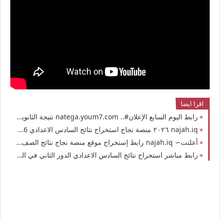
اقرا ايضا
رابط اليوم السابع الإعلان#.. natega.youm7.com نتيجة الثانوية العامة في مصر 2026 برقم الجلوس وبالإسم موقع وزارة التربية والتعليم الصف الثالث الثانوي علمي وأدبي
najah.iq ٢٠٢٦ منصة نجاح استخراج نتائج السادس الاعدادي 2026 في العراق نتائج امتحانات الصف السادس الإعدادي بكافة فروعها في الجمهورية العراقية
أعلنت∼ najah.iq رابط إستخراج موقع منصة نجاح نتائج الصف السادس الاعدادي الدور الثاني 2026 العراق نتائجنا نتائج السادس الاعدادي 2026 العراق الدور الأول حسب الإسم والرقم الامتحاني
رابط مباشر استخراج نتائج السادس الاعدادي الدور الثاني في العراق 2026 بالرقم الامتحاني رابط موقع منصة نجاح نتائج الصف السادس الإعدادي في العراق 2026 بكود الطالب الدور الأول