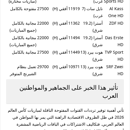
Sports HD
غرب)
(مباريات مختارة)
Al Kass
نايل سات (7
11919
أفقي (H)
27500
مفتوحة بالكامل
One HD
غرب)
ZDF HD
أسترا (19.2
11362
أفقي (H)
22000
مجانية بالكامل
شرق)
(جميع المباريات)
Das Erste
أسترا (19.2
11494
أفقي (H)
22000
مجانية بالكامل
HD
شرق)
(جميع المباريات)
TVP Sport
هوت بيرد (13
11449
أفقي (H)
27500
مجانية بالكامل
HD
شرق)
SRF Zwei
هوت بيرد (13
10971
أفقي (H)
29700
تعمل بنظام
HD
شرق)
الشيرنج المتوفر
تأثير هذا الخبر على الجماهير والمواطنين
العرب
تأتي أهمية توفير
ترددات القنوات المفتوحة الناقلة لمباريات كأس العالم
2026
في ظل الظروف الاقتصادية الراهنة التي يمر بها المواطن في
العالم العربي. فتكاليف الاشتراكات في الباقات الرياضية المشفرة