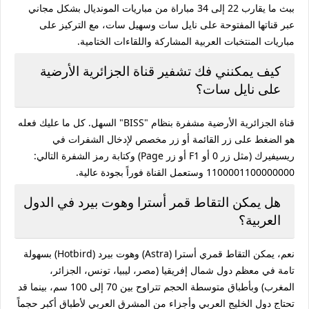
ببث ما يقارب 22 إلى 34 مباراة من مباريات المونديال بشكل مجاني
عبر قناتها المفتوحة على نايل سات وسهيل سات، مع التركيز على
مباريات المنتخبات العربية المشاركة واللقاءات الختامية.
كيف يمكنني فك تشفير قناة الجزائرية الأرضية
على نايل سات؟
قناة الجزائرية الأرضية مشفرة بنظام "BISS" السهل. كل ما عليك فعله
هو الضغط على زر القائمة أو زر مخصص لإدخال الشفرات في
ريسيفيرك (مثل زر
0
أو
F1
أو زر
Page
) وكتابة رمز الشفرة التالي:
1100001100000000
وستعمل القناة فوراً بجودة عالية.
هل يمكن التقاط قمر أسترا وهوت بيرد في الدول
العربية؟
نعم، يمكن التقاط قمري أسترا (Astra) وهوت بيرد (Hotbird) بسهولة
تامة في معظم دول شمال إفريقيا (مصر، ليبيا، تونس، الجزائر،
المغرب) وبأطباق متوسطة الحجم تتراوح بين 70 إلى 100 سم، بينما قد
تحتاج دول الخليج العربي وأجزاء من المشرق العربي لأطباق أكبر حجماً