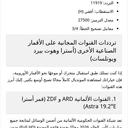
التردد:
11919
الاستقطاب:
أفقي (H)
معدل الترميز:
27500
معامل تصحيح الخطأ:
3/4
ترددات القنوات المجانية على الأقمار
الصناعية الأخرى (أسترا وهوت بيرد
ويوتلسات)
إذا كنت تمتلك طبق استقبال متحرك أو موجهًا نحو الأقمار الأوروبية،
فإن خياراتك لمشاهدة المونديال كاملاً مجانًا تصبح أوسع بكثير. إليك أبرز
هذه القنوات:
1. القنوات الألمانية ARD و ZDF (قمر أسترا
Astra 19.2°E)
تعد شبكة القنوات الحكومية الألمانية من أضمن الوسائل لمتابعة جميع
مباريات كأس العالم 2026 مجانًا بجودة فائقة الوضوح (Full HD) ودون