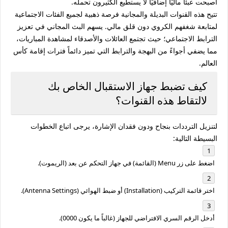
أصبحت عبئًا ماليًا إضافيًا لا يستطيع الكثيرون تحمله.
تتيح هذه القنوات البديلة والمجانية فرصة ذهبية لجميع الفئات الاجتماعية
لمتابعة شغفهم الكروي دون قلق مالي. يسهم البث المجاني في تعزيز
الترابط الاجتماعي؛ حيث تجتمع العائلات والأصدقاء لمشاهدة المباريات،
مما يضفي أجواءً من البهجة والترابط التي تميز دائماً فترات إقامة كأس
العالم.
كيف تضبط جهاز الاستقبال الخاص بك
لالتقاط هذه القنوات؟
لتنزيل الترددات بنجاح ودون فقدان الإشارة، يرجى اتباع الخطوات
البسيطة التالية:
اضغط على زر
Menu (القائمة)
في جهاز التحكم عن بعد (الريموت).
اختر قائمة
التركيب (Installation)
أو
ضبط الهوائي (Antenna Settings)
.
أدخل الرقم السري الافتراضي للجهاز (غالباً ما يكون
0000
).