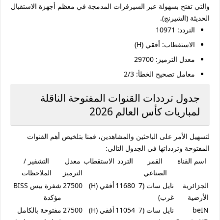
والتي تفتح بسهولة عبر السيرفرات المدمجة في معظم أجهزة الاستقبال
الحديثة (الشيرنج).
التردد:
10971
الاستقطاب:
أفقي (H)
معدل الترميز:
29700
معامل تصحيح الخطأ:
2/3
جدول ترددات القنوات المفتوحة الناقلة
لمباريات كأس العالم 2026
لتسهيل الأمر على الباحثين والمشاهدين، قمنا بتلخيص أهم القنوات
المفتوحة وتردداتها في الجدول التالي:
اسم القناة
القمر
التردد
الاستقطاب
معدل
التشفير /
الصناعي
الترميز
الملاحظات
الجزائرية
نايل سات (7
11680
أفقي (H)
27500
شفرة بيس BISS
الأرضية
غرب)
مؤكدة
beIN
نايل سات (7
11054
أفقي (H)
27500
مفتوحة بالكامل