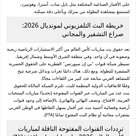
على الأقمار الصناعية المختلفة مثل نايل سات، أسترا، وهوتبيرد،
لتستمتع بمشاهدة البطولة من منزلك وبأعلى دقة ممكنة.
خريطة البث التلفزيوني لمونديال 2026:
صراع التشفير والمجاني
تعد حقوق بث مباريات كأس العالم من أكثر الاستثمارات الرياضية ربحية
وصعوبة في آن واحد. وفي منطقة الشرق الأوسط وشمال إفريقيا،
تسيطر شبكة قنوات "بي إن سبورتس" القطرية على الحقوق الحصرية
المشفرة للبطولة. ومع ذلك، هناك دائمًا ثغرات وبدائل شرعية تتيح
للمشاهد العربي متابعة عدد كبير من اللقاءات مجانًا.
وفقًا للاتفاقيات الدولية المنظمة للبث، تلتزم الشبكة المالكة للحقوق
ببث عدد من المباريات عبر القنوات المفتوحة (تحديدًا مباريات المنتخبات
العربية، الافتتاح، ونصف النهائي والنهائي)، بالإضافة إلى وجود قنوات
أرضية وفضائية أجنبية تبث عبر أقمار يسهل التقاطها في الوطن العربي
بشفرات مجانية أو نظام البث المفتوح تمامًا (FTA).
ترددات القنوات المفتوحة الناقلة لمباريات