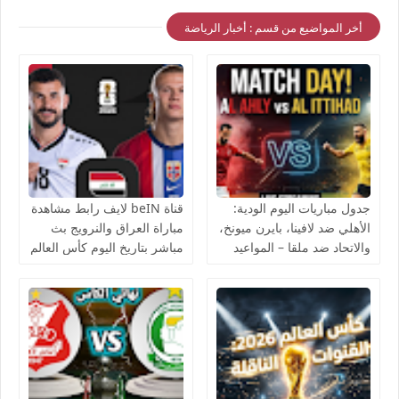
أخر المواضيع من قسم : أخبار الرياضة
جدول مباريات اليوم الودية:
قناة beIN لايف رابط مشاهدة
الأهلي ضد لافينا، بايرن ميونخ،
مباراة العراق والنرويج بث
والاتحاد ضد ملقا – المواعيد
مباشر بتاريخ اليوم كأس العالم
والقنوات الناقلة بث مباشر
يوتيوب بدون تقطيع