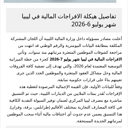
تفاصيل هيكلة الافراجات المالية في ليبيا
شهر يوليو 6-2026
أعلنت مصادر مسؤولة داخل وزارة المالية الليبية أن اللجان المشتركة
المكلفة بمطابقة البيانات البيومترية والرقم الوطني قد انتهت من
مراجعة كشوفات الموظفين المتعثرة مرتباتهم منذ سنوات. وتأتي
الافراجات المالية في ليبيا شهر يوليو 7-2026
كجزء من خطة الميزانية
التوسعية المعتمدة لعام 2026، والتي تهدف إلى تصفية كافة الفروقات
المالية وحل مشاكل العقود المتعثرة والموظفين الجدد الذين جرى
تعيينهم بناءً على قرارات حكومية سابقة.
وفقاً للبيانات الأولية، فإن القيمة الإجمالية المرصودة لتغطية هذه
الإفراجات تُقدر بمئات الملايين من الدينارات الليبية، حيث تم التنسيق
مباشرة مع مصرف ليبيا المركزي لضمان توفير السيولة النقدية الكافية
في كافة المصارف التجارية بمختلف الأقاليم (طرابلس، برقة، وفزان).
هذا التنسيق يضمن عدم حدوث أي اختناقات مالية أثناء سحب الموظفين
لمرتباتهم الجديدة المستحقة.