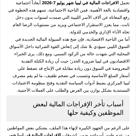
تحمل
الافراجات المالية في ليبيا شهر يوليو 7-2026
أبعاداً اجتماعية
واقتصادية بالغة الأهمية. فمن الناحية الاجتماعية، تسهم هذه الخطوة في
رفع المعاناة عن آلاف الأسر الليبية التي صمدت لسنوات بدون دخل
ثابت، مما يعزز الاستقرار الاجتماعي ويزيد من مستويات الرضا العام
تجاه الأداء الإداري والخدمي للدولة.
أما من الناحية الاقتصادية، فإن ضخ هذه السيولة المالية الجديدة في
السوق الليبي سيؤدي بلا شك إلى إنعاش القوة الشرائية داخل الأسواق
المحلية التي شهدت حالة من الركود النسبي. ومع ذلك، يرى الخبراء
الاقتصاديون في ليبيا ضرورة الحذر؛ حيث أن زيادة الكتلة النقدية
المعروضة في السوق دون زيادة مقابلة في الإنتاج قد تضغط على
أسعار السلع الأساسية وتتسبب في تضخم طفيف، ما لم يقم مصرف
ليبيا المركزي بضبط أدوات السياسة النقدية وفتح منظومة الاعتمادات
المستندية بشكل يوازن بين العرض والطلب على العملات الأجنبية.
أسباب تأخر الإفراجات المالية لبعض
الموظفين وكيفية حلها
على الرغم من الجهود الكبيرة لإنهاء هذا الملف، يشتكي بعض المواطنين
من عدم ظهور أسمائهم ضمن كشوفات
الافراجات المالية في ليبيا شهر