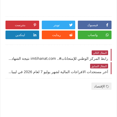
فيسبوك
تويتر
بنترست
واتساب
ريدايت
لينكدين
المقال التالي
رابط المركز الوطني للإمتحانات#.. imtihanat.com نتيجة الشهادة الإعدادية في ليبيا 2026 برقم القيد موقع وزارة التربية والتعليم الليبية الصف التاسع شهادة التعليم الأساسي حكومة الوحدة الوطنية
المقال السابق
آخر مستجدات الافراجات المالية لشهر يوليو 7 لعام 2026 في ليبيا: دليل شامل للاستعلام والقطاعات المشمولة
الإقتصاد