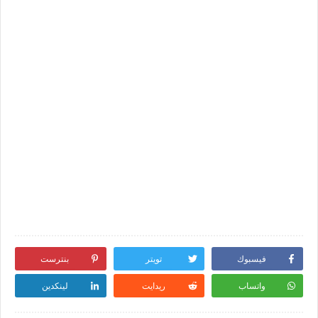
فيسبوك
تويتر
بنترست
واتساب
ريدايت
لينكدين