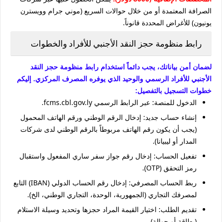
الصرافة المعتمدة أو من خلال حوالات السريع (موني جرام وويسترن
يونيون) للأغراض المحددة قانوناً.
رابط منظومة حجز النقد الأجنبي للأفراد والخطوات
لضمان أمن بياناتك، يجب دائماً استخدام رابط منظومة حجز النقد
الأجنبي للأفراد الرسمي والوحيد الذي يوفره المصرف المركزي. إليكم
خطوات التسجيل بالتفصيل:
الدخول للمنصة: عبر الرابط الرسمي fcms.cbl.gov.ly.
إنشاء حساب جديد: إدخال الرقم الوطني ورقم الهاتف المحمول
(يجب أن يكون رقم الهاتف مربوطاً بالرقم الوطني لدى شركات
المدار أو ليبيانا).
تفعيل الحساب: إدخال رقم جواز سفر ساري المفعول واستقبال
رمز التحقق (OTP).
ربط الحساب المصرفي: إدخال رقم الحساب الدولي (IBAN) التابع
لمصرفك التجاري (الجمهورية، الوحدة، التجاري الوطني، الخ).
تقديم الطلب: اختيار القيمة المراد حجزها وتحديد وسيلة الاستلام
(بطاقة أو حوالة).