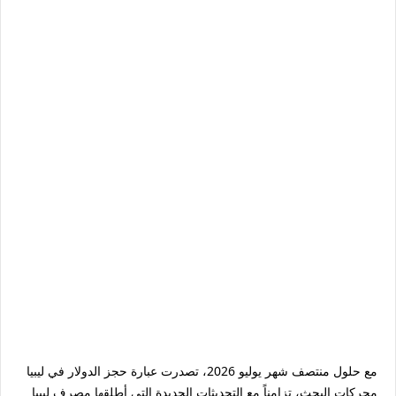
مع حلول منتصف شهر يوليو 2026، تصدرت عبارة حجز الدولار في ليبيا
محركات البحث، تزامناً مع التحديثات الجديدة التي أطلقها مصرف ليبيا