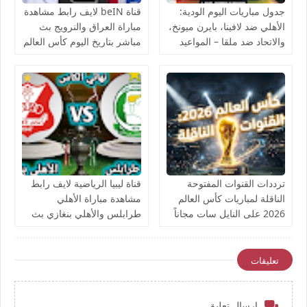
جدول مباريات اليوم الودية:
قناة beIN لايف رابط مشاهدة
الأهلي ضد لافينا، بايرن ميونخ،
مباراة العراق والنرويج بث
والاتحاد ضد ملقا – المواعيد
مباشر بتاريخ اليوم كأس العالم
والقنوات الناقلة بث مباشر
يوتيوب بدون تقطيع
ترددات القنوات المفتوحة
قناة ليبيا الرياضية لايف رابط
الناقلة لمباريات كأس العالم
مشاهدة مباراة الأهلي
2026 على النايل سات مجاناً
طرابلس والأهلي بنغازي بث
مباشر بتاريخ اليوم نهائي كأس
ليبيا يوتيوب بدون تقطيع
تعليقات
إرسال تعليق