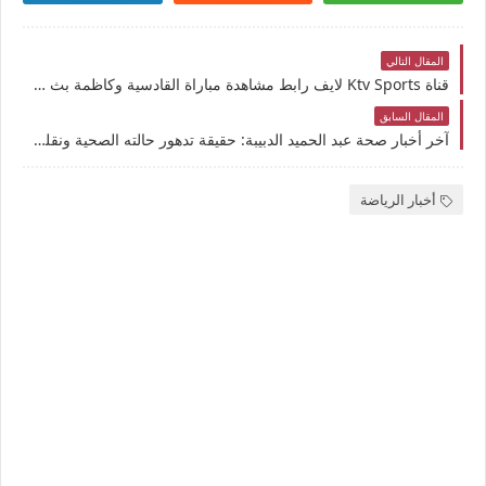
المقال التالي
قناة Ktv Sports لايف رابط مشاهدة مباراة القادسية وكاظمة بث مباشر بتاريخ 23-2-2026 الدوري الكويتي يوتيوب بدون تقطيع
المقال السابق
آخر أخبار صحة عبد الحميد الدبيبة: حقيقة تدهور حالته الصحية ونقله للعلاج في إيطاليا
أخبار الرياضة