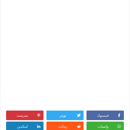
فيسبوك
تويتر
بنترست
واتساب
ريدايت
لينكدين