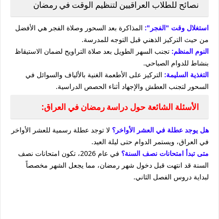
نصائح للطلاب العراقيين لتنظيم الوقت في رمضان
استغلال وقت "الفجر":
المذاكرة بعد السحور وصلاة الفجر هي الأفضل
من حيث التركيز الذهني قبل التوجه للمدرسة.
النوم المنظم:
تجنب السهر الطويل بعد صلاة التراويح لضمان الاستيقاظ
بنشاط للدوام الصباحي.
التغذية السليمة:
التركيز على الأطعمة الغنية بالألياف والسوائل في
السحور لتجنب العطش والإجهاد أثناء الحصص الدراسية.
الأسئلة الشائعة حول دراسة رمضان في العراق:
هل يوجد عطلة في العشر الأواخر؟
لا توجد عطلة رسمية للعشر الأواخر
في العراق، ويستمر الدوام حتى ليلة العيد.
متى تبدأ امتحانات نصف السنة؟
في عام 2026، تكون امتحانات نصف
السنة قد انتهت قبل دخول شهر رمضان، مما يجعل الشهر مخصصاً
لبداية دروس الفصل الثاني.