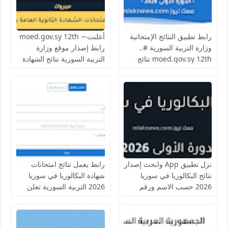
رابط تطبيق النتائج الإمتحانية
أعلنت∼ moed.gov.sy 12th
وزارة التربية السورية #..
رابط إصدار موقع وزارة
moed.gov.sy 12th نتائج
التربية السورية نتائج الشهادة
الثانوية العامة البكالوريا في
الثانوية العامة البكالوريا 2026
سوريا 2026 حسب الاسم
سوريا سوريانا التعليمية نتائج
ورقم الاكتتاب النتائج الامتحانية
البكالوريا 2026 سوريا الدورة
المهنية للطلاب النظاميين
الأولى حسب الإسم ورقم
الاحرار و الراسبين
الاكتتاب
نزل تطبيق App وابحث إصدار
رابط يعمل نتائج امتحانات
نتائج البكالوريا في سوريا
شهادة البكالوريا في سوريا
2026 حسب الاسم ورقم
2026 التربية السورية تعلن
الاكتتاب رابط موقع وزارة
نتائج الثانوية العامة والمهنية
التربية السورية نتائج الشهادة
لـ250 الف طالب الصناعية
الثانوية العامة في سوريا
والتجارية والنسوية حسب