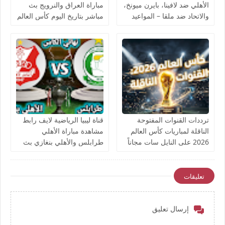
الأهلي ضد لافينا، بايرن ميونخ،
مباراة العراق والنرويج بث
والاتحاد ضد ملقا – المواعيد
مباشر بتاريخ اليوم كأس العالم
والقنوات الناقلة بث مباشر
يوتيوب بدون تقطيع
ترددات القنوات المفتوحة
قناة ليبيا الرياضية لايف رابط
الناقلة لمباريات كأس العالم
مشاهدة مباراة الأهلي
2026 على النايل سات مجاناً
طرابلس والأهلي بنغازي بث
مباشر بتاريخ اليوم نهائي كأس
ليبيا يوتيوب بدون تقطيع
تعليقات
إرسال تعليق