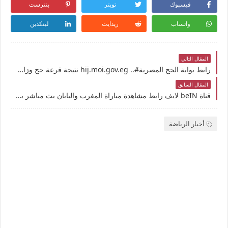
فيسبوك
تويتر
بنترست
واتساب
ريدايت
لينكدين
المقال التالي
رابط بوابة الحج المصرية#.. hij.moi.gov.eg نتيجة قرعة حج وزارة الداخلية في مصر 2026 بالرقم القومي موقع البوابة المصرية الموحدة للحج قرعة الحج أسماء المقبولين الناجحين برقم المصنع
المقال السابق
قناة beIN لايف رابط مشاهدة مباراة المغرب واليابان بث مباشر بتاريخ 3-11-2025 كأس العالم للناشئين تحت 17 سنة يوتيوب بدون تقطيع
أخبار الرياضة