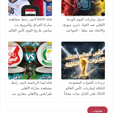
جدول مباريات اليوم الودية:
قناة beIN لايف رابط مشاهدة
الأهلي ضد لافينا، بايرن ميونخ،
مباراة العراق والنرويج بث
والاتحاد ضد ملقا – المواعيد
مباشر بتاريخ اليوم كأس العالم
والقنوات الناقلة بث مباشر
يوتيوب بدون تقطيع
ترددات القنوات المفتوحة
قناة ليبيا الرياضية لايف رابط
الناقلة لمباريات كأس العالم
مشاهدة مباراة الأهلي
2026 على النايل سات مجاناً
طرابلس والأهلي بنغازي بث
مباشر بتاريخ اليوم نهائي كأس
ليبيا يوتيوب بدون تقطيع
تعليقات