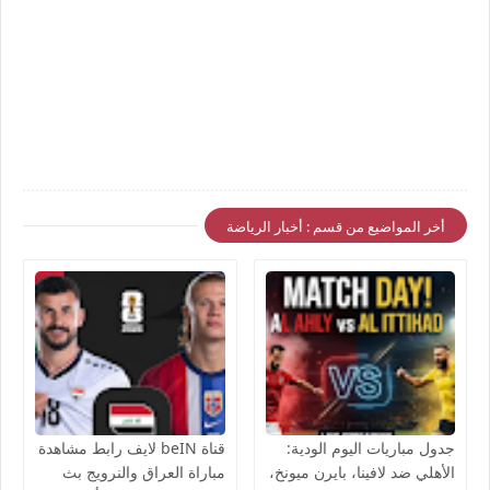
أخر المواضيع من قسم : أخبار الرياضة
جدول مباريات اليوم الودية:
قناة beIN لايف رابط مشاهدة
الأهلي ضد لافينا، بايرن ميونخ،
مباراة العراق والنرويج بث