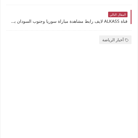
المقال التالي
قناة ALKASS لايف رابط مشاهدة مباراة سوريا وجنوب السودان بث مباشر بتاريخ 25-11-2025 كأس العرب يوتيوب بدون تقطيع
أخبار الرياضة