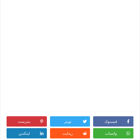
فيسبوك
تويتر
بنترست
واتساب
ريدايت
لينكدين