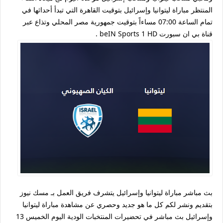
المنتظر مباراة ليتوانيا وإسرائيل بتوقيت القاهرة التي تبدأ أحداثها في
تمام الساعة 07:00 مساءاً بتوقيت جمهورية مصر المحلي وتذاع عبر
قناة بي ان سبورت beIN Sports 1 HD .
بث مباشر مباراة ليتوانيا وإسرائيل يتشرف فريق العمل بـ مسك نيوز
بتقديم ونشر لكم كل ما هو جديد وحصري عن مشاهدة مباراة ليتوانيا
وإسرائيل بث مباشر في تحضيرات المنتخبات الودية اليوم الخميس 13