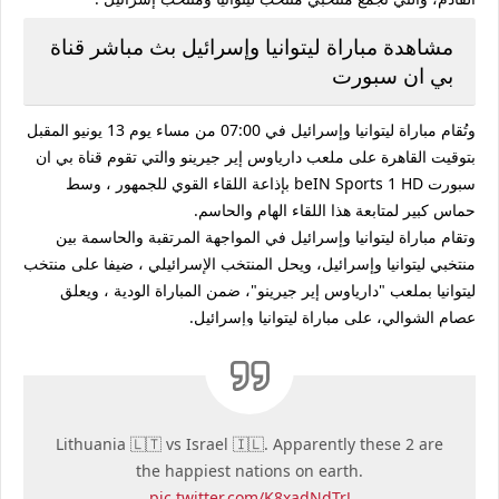
مشاهدة مباراة ليتوانيا وإسرائيل بث مباشر قناة
بي ان سبورت
وتُقام مباراة ليتوانيا وإسرائيل في 07:00 من مساء يوم 13 يونيو المقبل
بتوقيت القاهرة على ملعب دارياوس إير جيرينو والتي تقوم قناة بي ان
سبورت beIN Sports 1 HD بإذاعة اللقاء القوي للجمهور ، وسط
حماس كبير لمتابعة هذا اللقاء الهام والحاسم.
وتقام مباراة ليتوانيا وإسرائيل في المواجهة المرتقبة والحاسمة بين
منتخبي ليتوانيا وإسرائيل، ويحل المنتخب الإسرائيلي ، ضيفا على منتخب
ليتوانيا بملعب "دارياوس إير جيرينو"، ضمن المباراة الودية ، ويعلق
عصام الشوالي، على مباراة ليتوانيا وإسرائيل.
Lithuania 🇱🇹 vs Israel 🇮🇱. Apparently these 2 are
the happiest nations on earth.
pic.twitter.com/K8xadNdTrJ