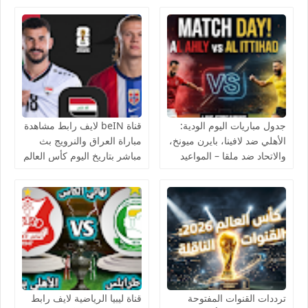
جدول مباريات اليوم الودية:
قناة beIN لايف رابط مشاهدة
الأهلي ضد لافينا، بايرن ميونخ،
مباراة العراق والنرويج بث
والاتحاد ضد ملقا – المواعيد
مباشر بتاريخ اليوم كأس العالم
والقنوات الناقلة بث مباشر
يوتيوب بدون تقطيع
ترددات القنوات المفتوحة
قناة ليبيا الرياضية لايف رابط