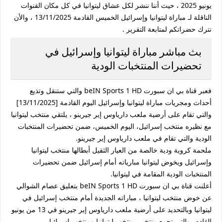
يونيو 2025 ، حيث أننا ننشر لكل عشاق ليتوانيا في كل مكان القنوات
الناقلة لـ مباراة ليتوانيا وإسرائيل الخميس القادمة 13/11/2025 ، والأن
نترك حضراتكم لمتابعة التقرير .
بث مباشر مباراة ليتوانيا وإسرائيل في
تحضيرات المنتخبات الودية
فعبر قناة بي ان سبورت beIN Sports 1 HD والتي ستنقل وتذيع
أحداث ومجريات مباراة ليتوانيا وإسرائيل اليوم القادمة [13/11/2025]
والتي تقام على أرضية ملعب دارياوس إير جيرينو ، يلتقي منتخب ليتوانيا
مع نظيره منتخب إسرائيل، اليوم الخميس، ضمن تحضيرات المنتخبات
الودية والتي تقام في ملعب دارياوس إير جيرينو.
ملحمة كروية ودية خالصة من العيار الثقيل أبطالها منتخب ليتوانيا
وإسرائيل ويخوض ليتوانيا مبارياته أمام إسرائيل ضمن تحضيرات
المنتخبات الودية المقامة في ليتوانيا.
أعلنت قناة بي ان سبورت beIN Sports 1 HD بتعليق عصام الشوالي
عن خوض منتخب ليتوانيا ، مباراته الجديدة أمام منتخب إسرائيل في
ليتوانيا وبالتحديد على أرضية ملعب دارياوس إير جيرينو في 13 من يونيو
القادم، والتي تجمع منتخبي منتخب ليتوانيا ومنتخب إسرائيل .