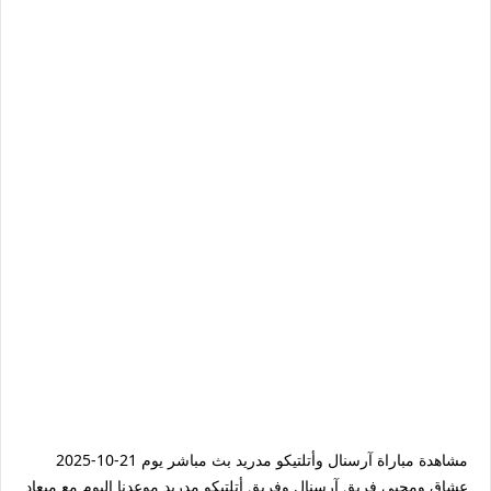
مشاهدة مباراة آرسنال وأتلتيكو مدريد بث مباشر يوم 21-10-2025
عشاق ومحبي فريق آرسنال وفريق أتلتيكو مدريد موعدنا اليوم مع ميعاد