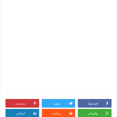
فيسبوك
تويتر
بنترست
واتساب
ريدايت
لينكدين