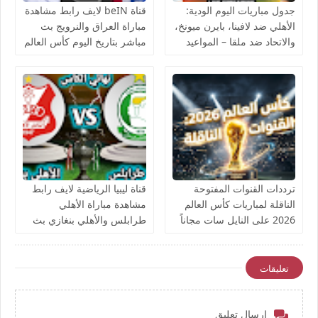
جدول مباريات اليوم الودية:
قناة beIN لايف رابط مشاهدة
الأهلي ضد لافينا، بايرن ميونخ،
مباراة العراق والنرويج بث
والاتحاد ضد ملقا – المواعيد
مباشر بتاريخ اليوم كأس العالم
والقنوات الناقلة بث مباشر
يوتيوب بدون تقطيع
ترددات القنوات المفتوحة
قناة ليبيا الرياضية لايف رابط
الناقلة لمباريات كأس العالم
مشاهدة مباراة الأهلي
2026 على النايل سات مجاناً
طرابلس والأهلي بنغازي بث
مباشر بتاريخ اليوم نهائي كأس
ليبيا يوتيوب بدون تقطيع
تعليقات
إرسال تعليق