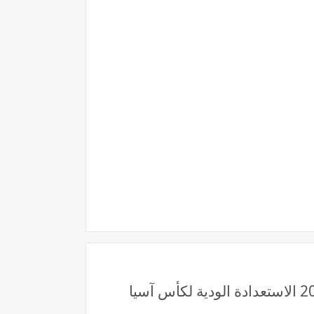
قناة ktv sport لايف رابط مشاهدة مباراة الكويت وأوزبكستان بث مباشر بتاريخ 9-10-2025 الاستعدادة الودية لكأس آسيا