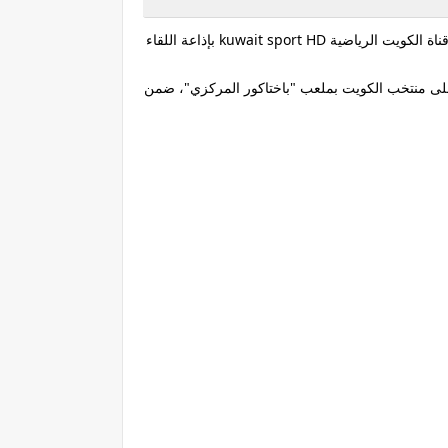
وتُقام مباراة الكويت وأوزبكستان في 04:00 من مساء يوم 9 أكتوبر المقبل بتوقيت القاهرة على ملعب باختاكور المركزي والتي تقوم قناة الكويت الرياضية kuwait sport HD بإذاعة اللقاء
 على منتخب الكويت بملعب "باختاكور المركزي"، ضمن