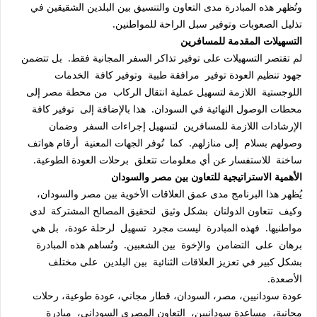
وتُظهر هذه المبادرة مدى التعاون والتنسيق بين البلدين الشقيقين في
تذليل الصعوبات وتوفير سبل الراحة للمواطنين.
التسهيلات المقدمة للمسافرين
لم تقتصر التسهيلات على توفير تذاكر السفر المجانية فقط. بل تتضمن
جهود تنظيم العودة توفير مرافقة طبية وتوفير كافة الخدمات
اللوجستية اللازمة لتسهيل عملية انتقال الركاب من محطة مصر إلى
محطات الوصول النهائية في السودان. هذا بالإضافة إلى توفير كافة
الإرشادات اللازمة للمسافرين لتسهيل إجراءات السفر وضمان
وصولهم بسلام إلى منازلهم. كما تُوفر الجهات المعنية أرقام هواتف
ساخنة للاستفسار عن أي معلومات تتعلق برحلات العودة الطوعية.
الأهمية الاستراتيجية للتعاون بين مصر والسودان
يُظهر هذا البرنامج مدى عمق العلاقات الأخوية بين مصر والسودان،
وكيف تتعاون الدولتان بشكل وثيق لتحقيق المصالح المشتركة لدى
مواطنيها. فهذه المبادرة ليست مجرد تسهيل لرحلة عودة، بل هي
برهان على التضامن والإخوة بين الشعبين. وتُساهم هذه المبادرة
بشكل كبير في تعزيز العلاقات الثنائية بين البلدين على مختلف
الأصعدة.
عودة سودانيين، مصر، السودان، قطار مجاني، عودة طوعية، رحلات
مجانية، مساعدة سودانيين، التعاون المصري السوداني، مبادرة