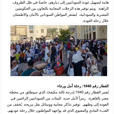
هامة لتسهيل عودة السودانيين إلى ديارهم، خاصةً في ظل الظروف
الراهنة. ويتم توفير هذه الرحلات المجانية بالتعاون بين الحكومتين
المصرية والسودانية، ليشعر المواطن السوداني بالأمان والاطمئنان
خلال رحلة العودة.
القطار رقم 1940: رحلة أمل ورجاء
يُعتبر القطار رقم 1940 (درجة ثالثة مكيفة)، الذي سينطلق من محطة
مصر بالقاهرة، رمزاً لأمل جديد للمئات من السودانيين الراغبين في
العودة إلى وطنهم. توفير تذاكر مجانية ووسائل نقل مريحة يُخفف من
العبء المادي والمعنوي الذي قد يواجهه المواطنون خلال رحلة عودتهم.