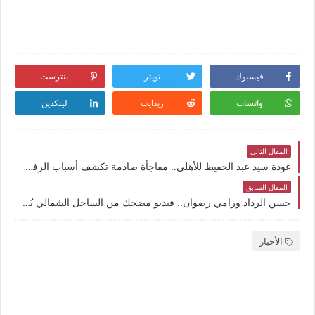
فيسبوك
تويتر
بنترست
واتساب
ريدايت
لينكدين
المقال التالي
عودة سيد عبد الحفيظ للأهلي.. مفاجأة صادمة تكشف أسباب الرفض
المقال السابق
حسن الرداد ورامي رضوان.. فيديو مضحك من الساحل الشمالي يُثير ضجة على السوشيال ميديا!
الأخبار