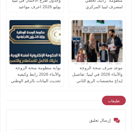
منظومة "راتبك لحظي"
وجدول طرح الأحمال في ليبيا
لمصرف ليبيا المركزي
يوليو 2026 اعرف مواعيد
القطع وعودة التيار
موعد صرف منحة الزوجة
بوابة منظومة منحة الزوجة
والأبناء 2026 في ليبيا: تفاصيل
والأبناء 2026 رابط وكيفية
إيداع مخصصات الربع الثاني
تحديث البيانات بالرقم الوطني
وترقب الربع الثالث
وضمان استمرارية الصرف
للمواليد الجدد
تعليقات
إرسال تعليق