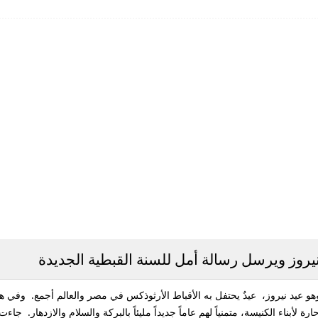
 نيروز ويرسل رسالة أمل للسنة القبطية الجديدة
وهو عيد نيروز، عيدٌ يحتفل به الأقباط الأرثوذكس في مصر والعالم أجمع. وفي هذا
لأبناء الكنيسة، متمنياً لهم عاماً جديداً مليئاً بالبركة والسلام والازدهار. جاء