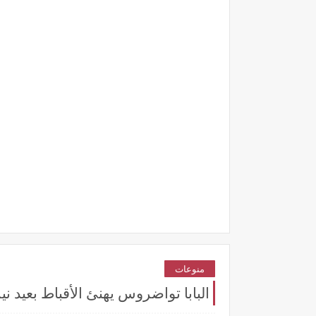
منوعات
البابا تواضروس يهنئ الأقباط بعيد ن