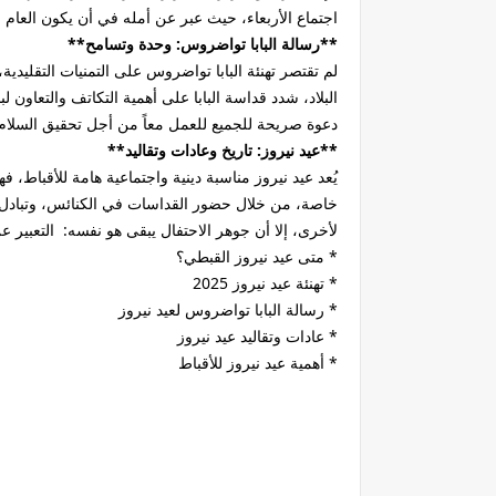
اجتماع الأربعاء، حيث عبر عن أمله في أن يكون العام ا
**رسالة البابا تواضروس: وحدة وتسامح**
لم تقتصر تهنئة البابا تواضروس على التمنيات التقليد
البلاد، شدد قداسة البابا على أهمية التكاتف والتعاون
دعوة صريحة للجميع للعمل معاً من أجل تحقيق السلام و
**عيد نيروز: تاريخ وعادات وتقاليد**
يُعد عيد نيروز مناسبة دينية واجتماعية هامة للأقباط،
خاصة، من خلال حضور القداسات في الكنائس، وتبادل الت
لأخرى، إلا أن جوهر الاحتفال يبقى هو نفسه: التعبير 
* متى عيد نيروز القبطي؟
* تهنئة عيد نيروز 2025
* رسالة البابا تواضروس لعيد نيروز
* عادات وتقاليد عيد نيروز
* أهمية عيد نيروز للأقباط