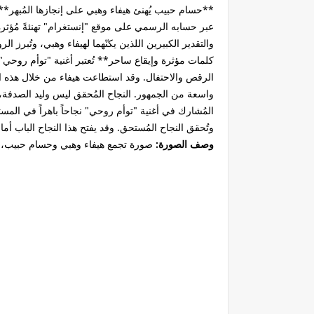
**حسام حبيب يُهنئ هيفاء وهبي على إنجازها المُبهر** 
عبر حسابه الرسمي على موقع "إنستغرام" تهنئةً مُؤثرة، م
والتقدير الكبيرين اللذين يكنّهما لهيفاء وهبي، وتُبرز ال
كلمات مؤثرة وإيقاع ساحر** تُعتبر أغنية "توأم روحي" 
الرقص والاحتفال. وقد استطاعت هيفاء من خلال هذه الأ
واسعة من الجمهور. النجاح المُحقق ليس وليد الصدفة، 
المُشارك في أغنية "توأم روحي" نجاحاً باهراً في المست
وتُحقق النجاح المُستحق. وقد يفتح هذا النجاح الباب أم
وصف الصورة:
صورة تجمع هيفاء وهبي وحسام حبيب، أو 