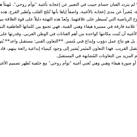
لم يتردد الفنان حسام حبيب في التعبير عن إعجابه بأغنية "توأم روحي"، مُهنئاً
ُعبراً عن مدى إعجابه بالأغنية، واصفاً إياها بأنها تُثلج القلب وتُطير الفرح. هذ
روح الرياضية التي تُسيطر على علاقتهما. وتُعدّ هذه التهنئة دليلاً على قوة العلاقة
علامة فارقة في مسيرة هيفاء وهبي الفنية، فهي تجمع بين كلماتها العاطفية التي 
غنية أن تُثبت مكانتها كواحدة من أهم الفنانات في الوطن العربي، وقدرتها على
بل هو نتاج عمل دؤوب وإبداع فني مُتميز. **التعاون الفني: مستقبل واعد** يُت
قبل القريب. فهذا التعاون المثمر يُشير إلى وجود كيمياء إبداعية رائعة بينهم، قا
ام المزيد من التعاونات المُشابهة في المستقبل.
صورة هيفاء وهبي وهي تُغني أغنية "توأم روحي" مع خلفية تُظهر تصميم الأغني