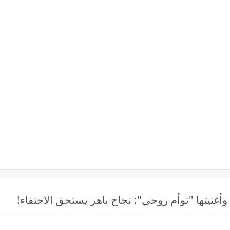
أغنيتها "توأم روحي": نجاح باهر يستحق الاحتفاء!