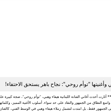
وأغنيتها "توأم روحي": نجاح باهر يستحق الاحتفاء!
* أثارت أحدث أغاني الفنانة اللبنانية هيفاء وهبي، "توأم روحي"، ضجة كبيرة على 
اسع النطاق من الجمهور والنقاد على حد سواء. أسلوب الأغنية المميز، وكلماته
 على الجمهور فقط، بل امتدت لتشمل زملاء هيفاء وهبي في الوسط الفني، كالفنان 