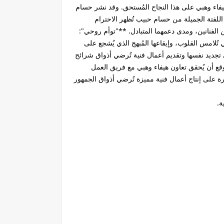
 هيفاء وهبي على هذا النجاح المُستحق. وقد نشر حسام
ه اللفتة الجميلة من حسام حبيب تُظهر الاحترام
 بين الفنانين، ومدى دعمهما المتبادل. **"توأم روحي":
تُلامس القلوب، وإيقاعها المُبهج الذي يُشجع على
 تجديد نفسها وتقديم أعمال فنية تُرضي أذواق شرائح
وقع أن يُحقق تعاون هيفاء وهبي مع فريق العمل
درة على إنتاج أعمال فنية مميزة تُرضي أذواق الجمهور
ة.