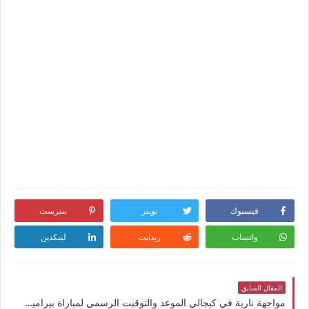
فيسبوك
تويتر
بنترست
واتساب
ريدايت
لينكدين
المقال السابق
مواجهة نارية في كيجالي الموعد والتوقيت الرسمي لمباراة بيراميدز والجيش الرواندي في دوري أبطال أفريقيا والقنوات الناقلة لها