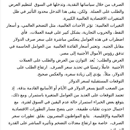
الصرف من خلال سياساتها النقدية، وتدخلها في السوق لتنظيم العرض
والطلب على العملة. ولكن، يبقى هذا التدخل محدود التأثير في ظل
المتغيرات الاقتصادية العالمية الكبيرة.
التغيرات العالمية: تؤثر الأحداث العالمية، مثل التضخم العالمي، و أسعار
النفط، والحروب التجارية، بشكل كبير على قيمة العملات، فأي
اضطراب في هذه العوامل ينعكس مباشرة على سعر صرف الدولار
مقابل الجنيه. وتعتبر أسعار الفائدة العالمية من العوامل الحاسمة في
تدفق رؤوس الأموال الأجنبية إلى مصر.
العرض والطلب: يُعد التوازن بين العرض والطلب على العملات
الأجنبية عاملًا رئيسيًا في تحديد سعر الصرف. ارتفاع الطلب على
الدولار، مثلاً، يؤدي إلى زيادة سعره، والعكس صحيح.
التوقعات المستقبلية لسعر الدولار
من الصعب التنبؤ بسعر الدولار في الأيام أو الأسابيع القادمة بدقة، إذ
تعتمد التوقعات على العديد من العوامل المتغيرة باستمرار. ومع ذلك،
يتوقع بعض الخبراء استمرار حالة عدم اليقين في السوق لفترة، مع
احتمال حدوث تقلبات طفيفة، حتى يتضح مسار التطورات الاقتصادية
العالمية والإقليمية. يتابع المواطنون المصريون بقلق تطورات سعر
الصرف، خاصة مع ارتفاع معدلات التضخم وتأثيره المباشر على القدرة
الشرائية.