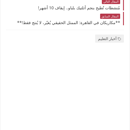
المقال التالي
مُنشطات تُطيح بنجم أتلتيك بلباو.. إيقاف 10 أشهر!
المقال السابق
**مكاريكان في القاهرة: الممثل الحقيقي يُغيّر، لا يُنتج فقط!**
أخبار التعليم