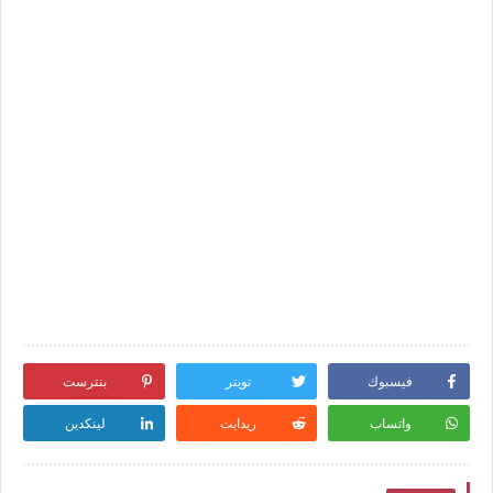
فيسبوك
تويتر
بنترست
واتساب
ريدايت
لينكدين