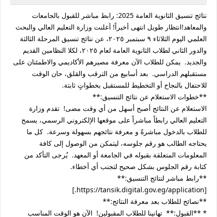
نتائج تنسيق الثانوية العامة 2025: رابط مباشر للقبول بالجامعات
والمعاهد!انتظار طويل انتهى أخيراً! أعلنت وزارة التعليم العالي والبحث
العلمي اليوم الثلاثاء ٩ سبتمبر ٢٠٢٥، عن نتائج تنسيق المرحلة الثالثة
والدور الثاني لطلاب الثانوية العامة لعام ٢٠٢٥، لكلا النظامين القديم
والجديد. يمكن للطلاب الآن معرفة مصيرهم الأكاديمي والاطمئنان على
مستقبلهم الدراسي. بعد أسابيع من الترقب والقلق، حان الوقت
للاحتفال بالنجاح أو التخطيط للمستقبل بخطواتٍ ثابتة.
**خطوات الاستعلام عن نتائج التنسيق:**
الاستعلام عن النتائج أصبح أسهل من أي وقت مضى! تقدم وزارة
التعليم العالي رابطاً مباشراً على موقعها الإلكتروني الرسمي، يسمح
للطلاب بالدخول مباشرةً و معرفة نتائجهم بسهولة وسرعة. كل ما
يحتاجه الطالب هو رقم جلوسه، ليتمكن من الوصول إلى كافة
المعلومات المتعلقة بقبوله في الجامعة أو المعهد. يُرجى التأكد من
كتابة رقم الجلوس بشكل صحيح لتجنب أي أخطاء.
**رابط مباشر لنتائج التنسيق:**
[https://tansik.digital.gov.eg/application.]
**نصائح للطلاب بعد معرفة النتائج:**
* **القبول:** تهانينا للطلاب المقبولين! الآن هو الوقت المناسب