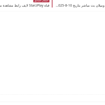
المقال السابق
قناة StarzPlay لايف رابط مشاهدة مباراة تشيلسي وميلان بث مباشر بتاريخ 10-8-2025 الاستعدادات الودية للموسم الجديد يوتيوب بدون تقطيع