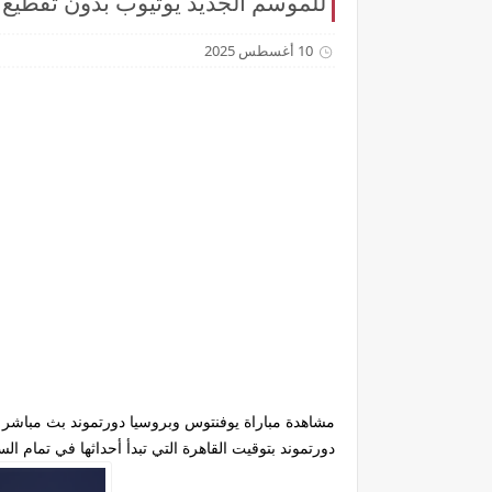
للموسم الجديد يوتيوب بدون تقطيع
10 أغسطس 2025
مشاهدة مباراة يوفنتوس وبروسيا دورتموند بث مباشر
دورتموند بتوقيت القاهرة التي تبدأ أحداثها في تمام الساعة 06:30 مساءاً بتوقيت جمهورية مصر المحلي وتذاع عبر قناة ستارز بلاي  HD