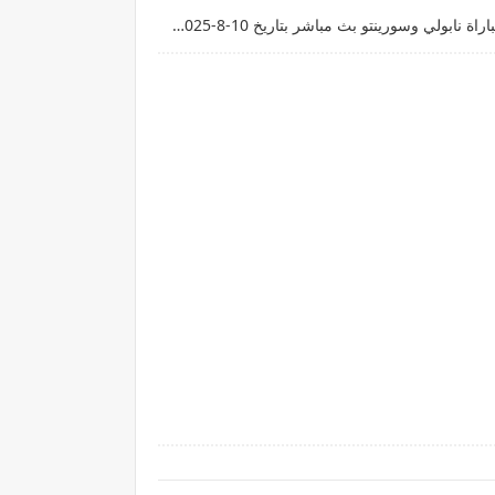
قناة StarzPlay لايف رابط مشاهدة مباراة نابولي وسورينتو بث مباشر بتاريخ 10-8-2025 الاستعدادات الودية للموسم الجديد يوتيوب بدون تقطيع