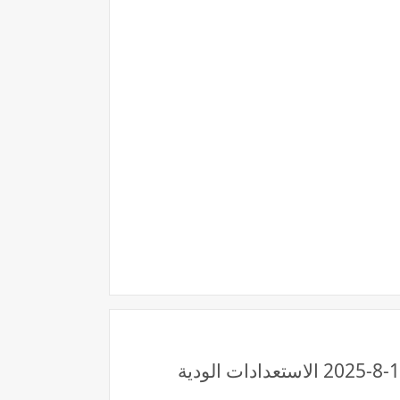
قناة StarzPlay لايف رابط مشاهدة مباراة يوفنتوس وبروسيا دورتموند بث مباشر بتاريخ 10-8-2025 الاستعدادات الودية