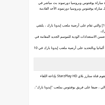
مباراة يوفنتوس وبروسيا دورتموند بث مباشر في
 مكان القنوات الناقلة لـ مباراة يوفنتوس وبروسيا دورتموند الأحد القادمة
فعبر قناة ستارز بلاي StarzPlay HD والتي ستنقل وتذيع أحداث ومجريات مباراة يوفنتوس وبروسيا دورتموند اليوم القادمة [10/8/2025] والتي تقام على أرضية ملعب إيدونا بارك ، يلتقي
رك.
 ضمن الاستعدادات الودية للموسم الجديد المقامة في
أعلنت قناة ستارز بلاي StarzPlay HD بتعليق فهد العتيبي عن خوض فريق يوفنتوس ، مباراته الجديدة أمام فريق بروسيا دورتموند في ألمانيا وبالتحديد على أرضية ملعب إيدونا بارك في 10
وتُقام مباراة يوفنتوس وبروسيا دورتموند في 06:30 من مساء يوم 10 أغسطس المقبل بتوقيت القاهرة على ملعب إيدونا بارك والتي تقوم قناة ستارز بلاي StarzPlay HD بإذاعة اللقاء
الي ، ضيفا على فريق يوفنتوس بملعب "إيدونا بارك"،