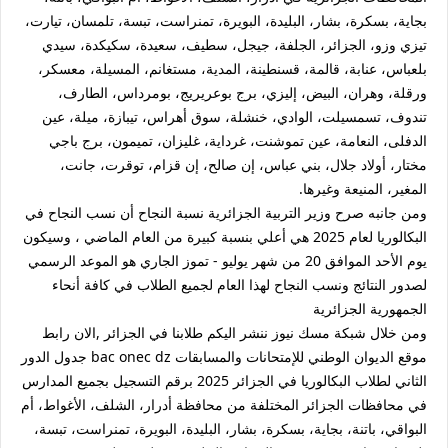
بجاية، بسكرة، بشار، البليدة، البويرة، تمنراست، تبسة، تلمسان، تيارت،
تيزي وزو، الجزائر، الجلفة، جيجل، سطيف، سعيدة، سكيكدة، سيدي
بلعباس، عنابة، قالمة، قسنطينة، المدية، مستغانم، المسيلة، معسكر،
ورقلة، وهران، البيض، إليزي، برج بوعريريج، بومرداس، الطارف،
تندوف، تسمسيلت، الوادي، خنشلة، سوق أهراس، تيبازة، ميلة، عين
الدفلى، النعامة، عين تموشنت، غرداية، غليزان، تميمون، برج باجي
مختار، أولاد جلال، بني عباس، إن صالح، إن قزام، توقرت، جانت،
المغير، المنيعة وغيرها.
ومن جانبه صرح وزير التربية الجزائرية نسبة النجاح أن نسب النجاح في
البكالوريا لعام 2025 هي أعلي بنسبة كبيرة من العام الماضي ، وسيكون
يوم الأحد الموافق 20 من شهر يوليو - تموز الجاري هو الموعد الرسمي
لصدور النتائج ونسب النجاح لهذا العام لجميع الطلاب في كافة أنحاء
الجمهورية الجزائرية
ومن خلال شبكة مسك نيوز ننشر اليكم طلابنا في الجزائر ,الان رابط
موقع الديوان الوطني للإمتحانات والمسابقات bac onec dz جدول الدور
الثاني لطلاب البكالوريا في الجزائر 2025 برقم التسجيل بجميع المدارس
في محافظات الجزائر المختلفة من محافظة أدرار، الشلف، الأغواط، أم
البواقي، باتنة، بجاية، بسكرة، بشار، البليدة، البويرة، تمنراست، تبسة،