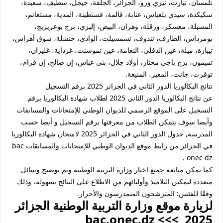
تلمسان، تيارت، تيزي وزو، الجزائر، الجلفة، جيجل، سطيف، سعيدة،
سكيكدة، سيدي بلعباس، عنابة، قالمة، قسنطينة، المدية، مستغانم،
المسيلة، معسكر، ورقلة، وهران، البيض، إليزي، برج بوعريريج،
بومرداس، الطارف، تندوف، تسمسيلت، الوادي، خنشلة، سوق أهراس،
تيبازة، ميلة، عين الدفلى، النعامة، عين تموشنت، غرداية، غليزان،
تميمون، برج باجي مختار، أولاد جلال، بني عباس، إن صالح، إن قزام،
توقرت، جانت، المغير، المنيعة.
نتائج البكالوريا الدور الثاني في الجزائر 2025 برقم التسجيل
عن نتائج البكالوريا الدور الثاني 2025 لطلاب شهادة البكالوريا برقم
التسجيل على الموقع الرسمي للديوان الوطني للإمتحانات والمسابقات
وأيضا سوف يتمكن الطلاب من معرفتها برقم التسجيل و أيضا حسب
المدرسة, جدول الدور الثاني في الجزائر 2025 لامتحان شهادة البكالوريا
في الجزائر من رابط موقع الديوان الوطني للإمتحانات والمسابقات bac
onec dz .
كما يمكن متابعة جميع اخبار وزارة التربية الوطنية وتم توضيح وسائل
متعددة لتمكين التلاميذ وأوليائهم من الاطلاع على النتائج بسهولة، وذلك
وفقًا للفئتين: المترشحون المتمدرسون والأحرار.
لزيارة موقع وزارة التربية الوطنية الجزائر
2025 >>> bac.onec.dz