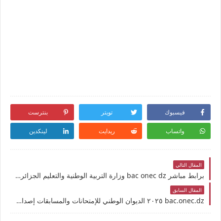
فيسبوك
تويتر
بنترست
واتساب
ريدايت
لينكدين
المقال التالي
برابط مباشر bac onec dz وزارة التربية الوطنية والتعليم الجزائرية نتائج البكالوريا في الجزائر 2025 برقم التسجيل المدرسة شهادة البكالوريا
المقال السابق
bac.onec.dz ٢٠٢٥ الديوان الوطني للإمتحانات والمسابقات إصدار نتائج البكالوريا 2025 في الجزائر نتائج امتحان شهادة الباك بكافة فروعها في الجمهورية الجزائرية