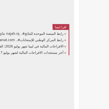
اقرا ايضا
رابط المنصة الموحدة للنتائج#.. najah.iq نتائج السادس الاعدادي في العراق 2026 حسب الباركود والرقم الامتحاني موقع منصة نجاح الصف السادس الإعدادي المنصة الموحدة للاعلان عن النتائج
رابط المركز الوطني للإمتحانات#.. imtihanat.com نتيجة الشهادة الإعدادية في ليبيا 2026 برقم القيد موقع وزارة التربية والتعليم الليبية الصف التاسع شهادة التعليم الأساسي حكومة الوحدة الوطنية
الافراجات المالية في ليبيا شهر يوليو 2026: الفئات المستهدفة ورابط الاستعلام المباشر
آخر مستجدات الافراجات المالية لشهر يوليو 7 لعام 2026 في ليبيا: دليل شامل للاستعلام والقطاعات المشمولة