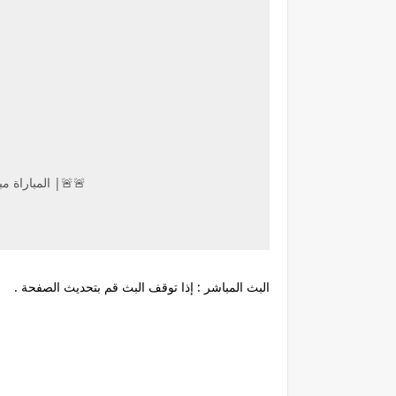
🚨🚨| المباراة مب
البث المباشر : إذا توقف البث قم بتحديث الصفحة .