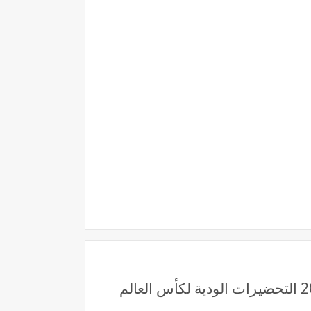
قناة Ksa Sports لايف رابط مشاهدة مباراة السعودية والأردن بث مباشر بتاريخ 30-6-2025 التحضيرات الودية لكأس العالم