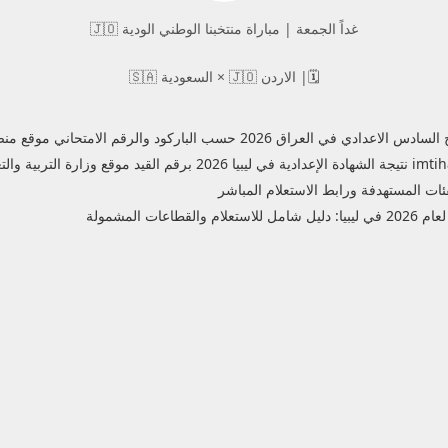
غداً الجمعة | مباراة منتخبنا الوطني الودية 🇯🇴
🗓️| الاردن 🇯🇴 × السعودية 🇸🇦