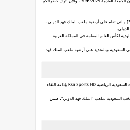
لكأس العالم اليوم الجمعة 30 يونيو 2025 ، حيث أننا ننشر لكل عشاق السعودية في كل مكان القنوات الناقلة لـ مباراة السعودية والأردن الجمعة القادمة 30/6/2025 ، والأن نترك حضراتكم
فعبر قناة السعودية الرياضية Ksa Sports HD والتي ستنقل وتذيع أحداث ومجريات مباراة السعودية والأردن اليوم القادمة [30/6/2025] والتي تقام على أرضية ملعب الملك فهد الدولي ،
الدولي.
ودية لكأس العالم المقامة في المملكة العربية
ام منتخب الأردن في السعودية وبالتحديد على أرضية ملعب الملك فهد
وتُقام مباراة السعودية والأردن في 05:45 من مساء يوم 30 يونيو المقبل بتوقيت القاهرة على ملعب الملك فهد الدولي والتي تقوم قناة السعودية الرياضية Ksa Sports HD بإذاعة اللقاء
منتخب السعودية بملعب "الملك فهد الدولي"، ضمن