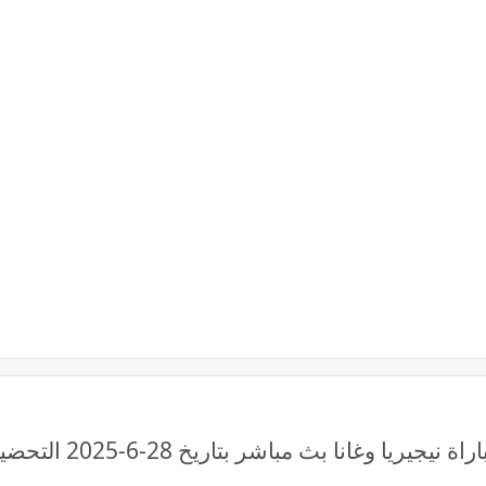
قناة MAX TV لايف رابط