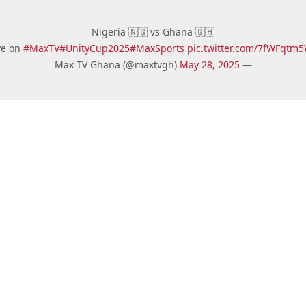
Nigeria 🇳🇬 vs Ghana 🇬🇭
ve on
#MaxTV
#UnityCup2025
#MaxSports
pic.twitter.com/7fWFqtm
May 28, 2025
— Max TV Ghana (@maxtvgh)