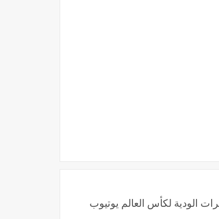
 مشاهدة مباراة نيجيريا وغانا بث مباشر بتاريخ 28-6-2025 التحضيرات الودية لكأس العالم يوتيوب