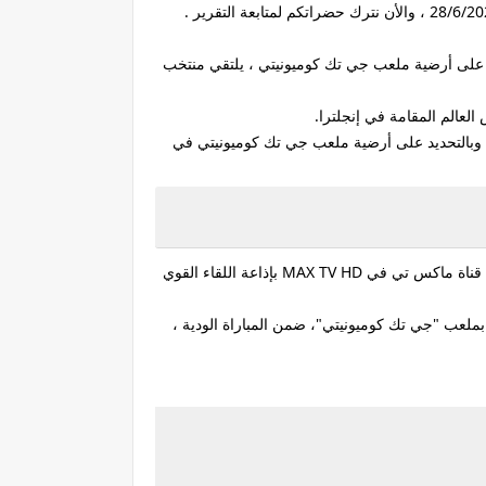
التي ستنقل وتذيع أحداث ومجريات مباراة نيجيريا وغانا اليوم القادمة [28/6/2025] والتي تقام على أرضية ملعب جي تك كوميونيتي ، يلتقي منتخب
العالم المقامة في إنجلترا.
ا في إنجلترا وبالتحديد على أرضية ملعب جي تك كوميونيتي في
وتُقام مباراة نيجيريا وغانا في العاشرة الار بع من مساء يوم 28 يونيو المقبل بتوقيت القاهرة على ملعب جي تك كوميونيتي والتي تقوم قناة ماكس تي في MAX TV HD بإذاعة اللقاء القوي
ا بملعب "جي تك كوميونيتي"، ضمن المباراة الودية ،