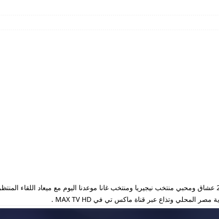
مشاهدة مباراة نيجيريا وغانا بث مباشر يوم 28-6-2025 عشاق ومحبي منتخب نيجيريا ومنتخب غانا موعدنا اليوم مع ميع
ر المحلي وتذاع عبر قناة ماكس تي في MAX TV HD .