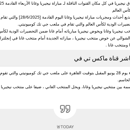
كأس العالم
فعبر قناة ماكس تي في MAX TV HD و
لتحضيرات الودية لكأس العالم والتي تقام في ملعب جي تك كوميونيتي.
ب نيجيريا وغانا ويخوض نيجيريا مبارياته أمام غانا ضمن التحضيرات الودية لكأس 
ي في MAX TV HD بتعليق عصام الشوالي عن خوض منتخب نيجيريا ، مباراته الجديدة أمام منتخب غان
باشر قناة ماكس تي في
الحاسم.
حاسمة بين منتخبي نيجيريا وغانا، ويحل المنتخب الغاني ، ضيفا على منتخب نيجيري
🚨TODAY