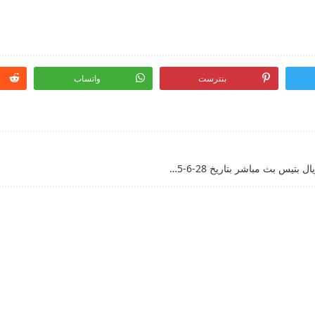
بنترست
واتساب
قناة beIN 1 لايف رابط مشاهدة مباراة تشيلسي وريال بتيس بث مباشر بتاريخ 28-6-2025 دوري المؤتمر الأوروبي يوتيوب بدون تقطيع