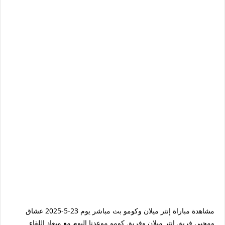
مشاهدة مباراة إنتر ميلان وكومو بث مباشر يوم 23-5-2025 عشاق
ومحبي فريق إنتر ميلان وفريق كومو موعدنا اليوم مع ميعاد اللقاء