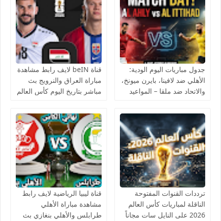
جدول مباريات اليوم الودية:
قناة beIN لايف رابط مشاهدة
الأهلي ضد لافينا، بايرن ميونخ،
مباراة العراق والنرويج بث
والاتحاد ضد ملقا – المواعيد
مباشر بتاريخ اليوم كأس العالم
والقنوات الناقلة بث مباشر
يوتيوب بدون تقطيع
ترددات القنوات المفتوحة
قناة ليبيا الرياضية لايف رابط
الناقلة لمباريات كأس العالم
مشاهدة مباراة الأهلي
2026 على النايل سات مجاناً
طرابلس والأهلي بنغازي بث