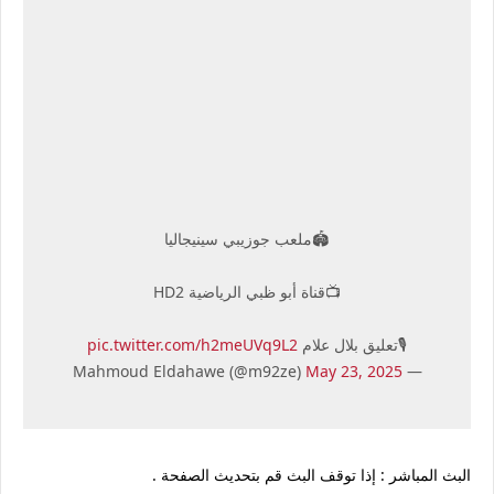
🏟ملعب جوزيبي سينيجاليا
📺قناة أبو ظبي الرياضية HD2
🎙تعليق بلال علام
pic.twitter.com/h2meUVq9L2
May 23, 2025
— Mahmoud Eldahawe (@m92ze)
البث المباشر : إذا توقف البث قم بتحديث الصفحة .