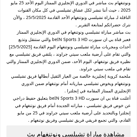
ونوتنغهام بث مباشر في الدوري الإنجليزي الممتاز اليوم الأحد 25 مايو
2025 ، حيث أننا ننشر لكل عشاق تشيلسي في كل مكان القنوات
الناقلة لـ مباراة تشيلسي ونوتنغهام الأحد القادمة 25/5/2025 ، والأن
نترك حضراتكم لمتابعة التقرير .
بث مباشر مباراة تشيلسي ونوتنغهام في الدوري الإنجليزي الممتاز
فعبر قناة بي ان سبورت beIN Sports 3 HD والتي ستنقل وتذيع
أحداث ومجريات مباراة تشيلسي ونوتنغهام اليوم القادمة [25/5/2025]
والتي تقام على أرضية ملعب سيتي جراوند ، يلتقي فريق تشيلسي مع
نظيره فريق نوتنغهام، اليوم الأحد، ضمن الدوري الإنجليزي الممتاز والتي
تقام في ملعب سيتي جراوند.
ملحمة كروية إنجليزية خالصة من العيار الثقيل أبطالها فريق تشيلسي
ونوتنغهام ويخوض تشيلسي مبارياته أمام نوتنغهام ضمن الدوري
الإنجليزي الممتاز المقامة في إنجلترا .
أعلنت قناة بي ان سبورت beIN Sports 3 HD بتعليق حفيظ دراجي
عن خوض فريق تشيلسي ، مباراته الجديدة أمام فريق نوتنغهام في
إنجلترا وبالتحديد على أرضية ملعب سيتي جراوند في 25 من مايو
القادم، والتي تجمع فريقي فريق تشيلسي وفريق نوتنغهام .
مشاهدة مباراة تشيلسي ونوتنغهام بث