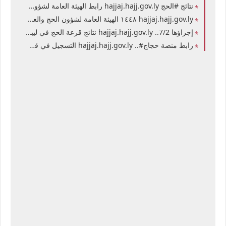
نتائج #الحج hajjaj.hajj.gov.ly رابط الهيئة العامة لشؤون الحج والعمرة الليبية نتائج قرعة الحج أسماء المقبولين في قرعة الحج في ليبيا 2027 برقم التسجيل وبطاقة الهوية
hajjaj.hajj.gov.ly ١٤٤٨ الهيئة العامة لشؤون الحج والعمرة إعلان نتائج قرعة الحج في ليبيا أسماء المقبولين في حج 2027 من ليبيا بكافة فروعها في الجمهورية الليبية
إجراؤها 7/2.. hajjaj.hajj.gov.ly نتائج قرعة الحج في ليبيا 2027 برقم التسجيل موقع الهيئة العامة لشؤون الحج والعمرة قرعة الحج أسماء المقبولين الناجحين بالكشوفات
رابط منصة حجاج#.. hajjaj.hajj.gov.ly التسجيل في قرعة الحج في ليبيا 2026 برقم التسجيل موقع التسجيل إلكترونيا في قرعة الحج لهذا العام 1448هـ - 2027م حكومة الوحدة الوطنية