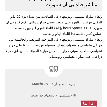
مباشر قناة بي ان سبورت
وتُقام مباراة تشيلسي ونوتنغهام في السادسة من مساء يوم 25 مايو
المقبل بتوقيت القاهرة على ملعب سيتي جراوند والتي تقوم قناة بي ان
سبورت beIN Sports 3 HD بإذاعة اللقاء القوي للجمهور ، وسط
حماس كبير لمتابعة هذا اللقاء الهام والحاسم.
وتقام مباراة تشيلسي ونوتنغهام في المواجهة المرتقبة والحاسمة بين
فريقي تشيلسي ونوتنغهام، ويحل نوتينغهام فورست ، ضيفا على فريق
تشيلسي بملعب "سيتي جراوند"، ضمن مباراة الجولة 38 ، ويعلق حفيظ
دراجي، على مباراة تشيلسي ونوتنغهام.
يــوم الــمــبــاراة | MatchDay
⚽️ - تشيلسي × نوتنغهام فوريست
اقرا ايضا