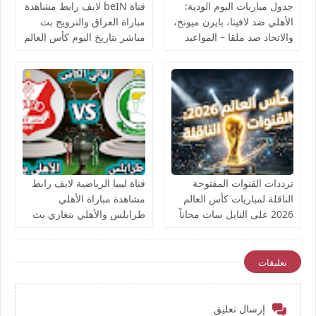
جدول مباريات اليوم الودية:
قناة beIN لايف رابط مشاهدة
الأهلي ضد لافينا، بايرن ميونخ،
مباراة العراق والنرويج بث
والاتحاد ضد ملقا – المواعيد
مباشر بتاريخ اليوم كأس العالم
والقنوات الناقلة بث مباشر
يوتيوب بدون تقطيع
ترددات القنوات المفتوحة
قناة ليبيا الرياضية لايف رابط
الناقلة لمباريات كأس العالم
مشاهدة مباراة الأهلي
2026 على النايل سات مجاناً
طرابلس والأهلي بنغازي بث
مباشر بتاريخ اليوم نهائي كأس
ليبيا يوتيوب بدون تقطيع
تعليقات
إرسال تعليق