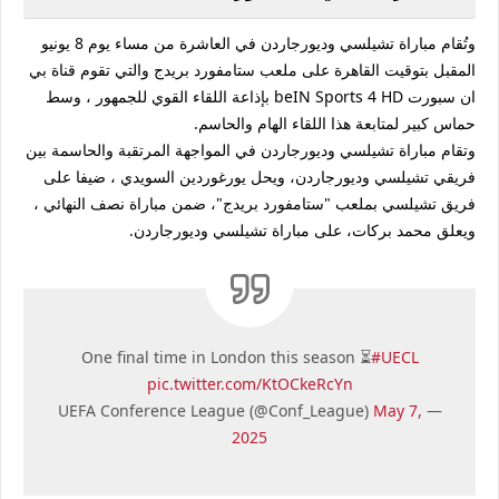
وتُقام مباراة تشيلسي وديورجاردن في العاشرة من مساء يوم 8 يونيو
المقبل بتوقيت القاهرة على ملعب ستامفورد بريدج والتي تقوم قناة بي
ان سبورت beIN Sports 4 HD بإذاعة اللقاء القوي للجمهور ، وسط
حماس كبير لمتابعة هذا اللقاء الهام والحاسم.
وتقام مباراة تشيلسي وديورجاردن في المواجهة المرتقبة والحاسمة بين
فريقي تشيلسي وديورجاردن، ويحل يورغوردين السويدي ، ضيفا على
فريق تشيلسي بملعب "ستامفورد بريدج"، ضمن مباراة نصف النهائي ،
ويعلق محمد بركات، على مباراة تشيلسي وديورجاردن.
One final time in London this season ⏳
#UECL
pic.twitter.com/KtOCkeRcYn
May 7,
— UEFA Conference League (@Conf_League)
2025