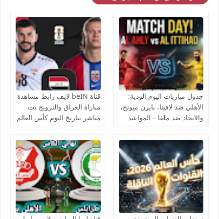
جدول مباريات اليوم الودية:
قناة beIN لايف رابط مشاهدة
الأهلي ضد لافينا، بايرن ميونخ،
مباراة العراق والنرويج بث
والاتحاد ضد ملقا – المواعيد
مباشر بتاريخ اليوم كأس العالم
والقنوات الناقلة بث مباشر
يوتيوب بدون تقطيع
ترددات القنوات المفتوحة
قناة ليبيا الرياضية لايف رابط