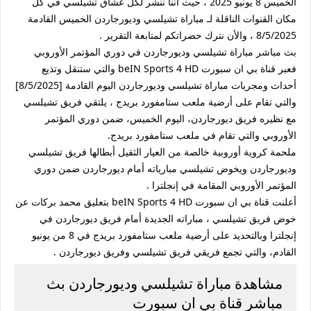
الخميس 8 يونيو 2025 ، حيث أننا ننشر لكل عشاق تشيلسي في كل
مكان القنوات الناقلة لـ مباراة تشيلسي وديورجاردن الخميس القادمة
8/5/2025 ، والأن نترك حضراتكم لمتابعة التقرير .
بث مباشر مباراة تشيلسي وديورجاردن في دوري المؤتمر الأوروبي
فعبر قناة بي ان سبورت beIN Sports 4 HD والتي ستنقل وتذيع
أحداث ومجريات مباراة تشيلسي وديورجاردن اليوم القادمة [8/5/2025]
والتي تقام على أرضية ملعب ستامفورد بريدج ، يلتقي فريق تشيلسي
مع نظيره فريق ديورجاردن، اليوم الخميس، ضمن دوري المؤتمر
الأوروبي والتي تقام في ملعب ستامفورد بريدج.
ملحمة كروية أوروبية خالصة من العيار الثقيل أبطالها فريق تشيلسي
وديورجاردن ويخوض تشيلسي مبارياته أمام ديورجاردن ضمن دوري
المؤتمر الأوروبي المقامة في إنجلترا .
أعلنت قناة بي ان سبورت beIN Sports 4 HD بتعليق محمد بركات عن
خوض فريق تشيلسي ، مباراته الجديدة أمام فريق ديورجاردن في
إنجلترا وبالتحديد على أرضية ملعب ستامفورد بريدج في 8 من يونيو
القادم، والتي تجمع فريقي فريق تشيلسي وفريق ديورجاردن .
مشاهدة مباراة تشيلسي وديورجاردن بث
مباشر قناة بي ان سبورت