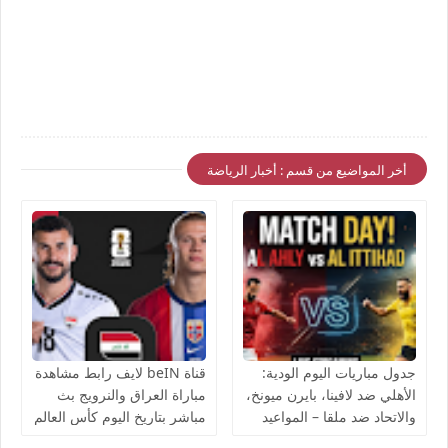
أخر المواضيع من قسم : أخبار الرياضة
جدول مباريات اليوم الودية:
قناة beIN لايف رابط مشاهدة
الأهلي ضد لافينا، بايرن ميونخ،
مباراة العراق والنرويج بث
والاتحاد ضد ملقا – المواعيد
مباشر بتاريخ اليوم كأس العالم
والقنوات الناقلة بث مباشر
يوتيوب بدون تقطيع