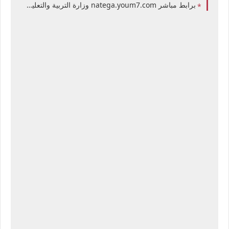
برابط مباشر natega.youm7.com وزارة التربية والتعليم نتيجة الثانوية العامة في مصر 2026 برقم الجلوس المدرسة الصف الثالث الثانوي