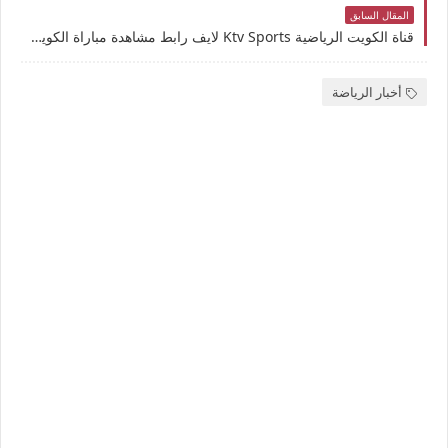
المقال السابق
قناة الكويت الرياضية Ktv Sports لايف رابط مشاهدة مباراة الكويت والسالمية بث مباشر بتاريخ 2-5-2025 دوري زين الكويتي يوتيوب بدون تقطيع
أخبار الرياضة