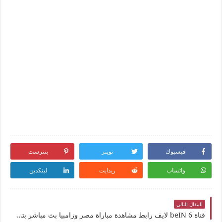
فيسبوك
تويتر
بنترست
واتساب
ريدايت
لينكدين
المقال التالي
قناة beIN 6 لايف رابط مشاهدة مباراة مصر وزامبيا بث مباشر بتاريخ 3-5-2025 كأس أفريقيا للشباب تحت 20 سنة يوتيوب بدون تقطيع