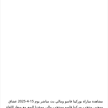
مشاهدة مباراة بوركينا فاسو ومالي بث مباشر يوم 15-4-2025 عشاق
ومحبي منتخب بوركينا فاسو ومنتخب مالي موعدنا اليوم مع ميعاد اللقاء