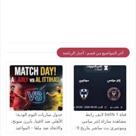
أخر المواضيع من قسم : أخبار الرياضة
قناة beIN 1 لايف رابط
جدول مباريات اليوم الودية:
مشاهدة مباراة إنتر ميامي
الأهلي ضد لافينا، بايرن ميونخ،
ومونتيري بث مباشر بتاريخ 9-
والاتحاد ضد ملقا – المواعيد
8-2026 بطولة كأس الدوريات
والقنوات الناقلة بث مباشر