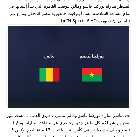
المنتظر مباراة بوركينا فاسو ومالي بتوقيت القاهرة التي تبدأ إثنيناثها في
تمام الساعة السادسة مساءاً بتوقيت جمهورية مصر المحلي وتذاع عبر
قناة بي ان سبورت beIN Sports 6 HD .
بث مباشر مباراة بوركينا فاسو ومالي يتشرف فريق العمل بـ مسك نيوز
بتقديم ونشر لكم كل ما هو جديد وحصري عن مشاهدة مباراة بوركينا
فاسو ومالي بث مباشر في كأس أفريقيا تحت 17 سنة اليوم الإثنين 15