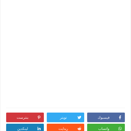
فيسبوك
تويتر
بنترست
واتساب
ريدايت
لينكدين