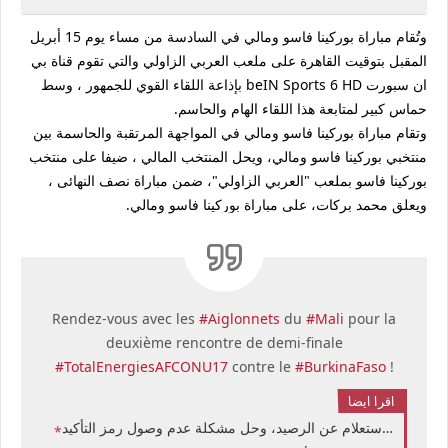
وتُقام مباراة بوركينا فاسو ومالي في السادسة من مساء يوم 15 أبريل
المقبل بتوقيت القاهرة على ملعب العربي الزاولي والتي تقوم قناة بي
ان سبورت beIN Sports 6 HD بإذاعة اللقاء القوي للجمهور ، وسط
حماس كبير لمتابعة هذا اللقاء الهام والحاسم.
وتقام مباراة بوركينا فاسو ومالي في المواجهة المرتقبة والحاسمة بين
منتخبي بوركينا فاسو ومالي، ويحل المنتخب المالي ، ضيفا على منتخب
بوركينا فاسو بملعب "العربي الزاولي"، ضمن مباراة نصف النهائى ،
ويعلق محمد بركات، على مباراة بوركينا فاسو ومالي.
Rendez-vous avec les
#Aiglonnets
du
#Mali
pour la
deuxième rencontre de demi-finale
#TotalEnergiesAFCONU17
contre le
#BurkinaFaso
!
اقرا ايضا