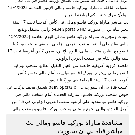
أبريل 2025 ، حيث أننا ننشر لكل عشاق بوركينا فاسو في كل مكان
القنوات الناقلة لـ مباراة بوركينا فاسو ومالي الإثنين القادمة 15/4/2025
، والأن نترك حضراتكم لمتابعة التقرير .
بث مباشر مباراة بوركينا فاسو ومالي في كأس أفريقيا تحت 17 سنة
فعبر قناة بي ان سبورت beIN Sports 6 HD والتي ستنقل وتذيع
إثنيناث ومجريات مباراة بوركينا فاسو ومالي اليوم القادمة [15/4/2025]
والتي تقام على أرضية ملعب العربي الزاولي ، يلتقي منتخب بوركينا
فاسو مع نظيره منتخب مالي، اليوم الإثنين، ضمن كأس أفريقيا تحت 17
سنة والتي تقام في ملعب العربي الزاولي.
ملحمة كروية أفريقية خالصة من العيار الثقيل أبطالها منتخب بوركينا
فاسو ومالي ويخوض بوركينا فاسو مبارياته أمام مالي ضمن كأس
أفريقيا تحت 17 سنة المقامة في بوركينا فاسو .
أعلنت قناة بي ان سبورت beIN Sports 6 HD بتعليق محمد بركات عن
خوض منتخب بوركينا فاسو ، مباراته الجديدة أمام منتخب مالي في
بوركينا فاسو وبالتحديد على أرضية ملعب العربي الزاولي في 15 من
أبريل القادم، والتي تجمع منتخبي منتخب بوركينا فاسو ومنتخب مالي .
مشاهدة مباراة بوركينا فاسو ومالي بث
مباشر قناة بي ان سبورت