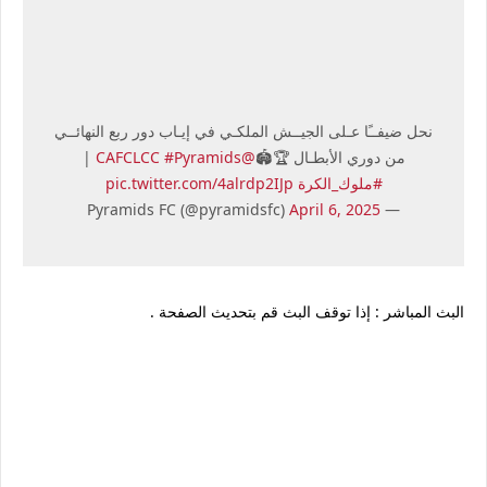
نحل ضيفــًا عـلى الجيــش الملكـي في إيـاب دور ربع النهائــي
من دوري الأبطـال 🏆🏟️
@CAFCLCC
#Pyramids
|
#ملوك_الكرة
pic.twitter.com/4alrdp2IJp
April 6, 2025
— Pyramids FC (@pyramidsfc)
البث المباشر : إذا توقف البث قم بتحديث الصفحة .