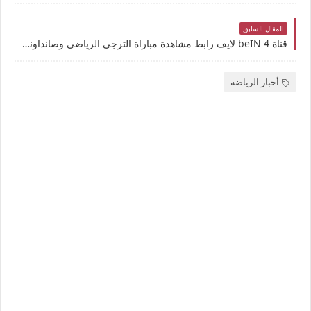
المقال السابق
قناة beIN 4 لايف رابط مشاهدة مباراة الترجي الرياضي وصانداونز بث مباشر بتاريخ 8-4-2025 دوري أبطال أفريقيا يوتيوب بدون تقطيع
أخبار الرياضة