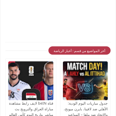
أخر المواضيع من قسم : أخبار الرياضة
جدول مباريات اليوم الودية:
قناة beIN لايف رابط مشاهدة
الأهلي ضد لافينا، بايرن ميونخ،
مباراة العراق والنرويج بث
والاتحاد ضد ملقا – المواعيد
مباشر بتاريخ اليوم كأس العالم