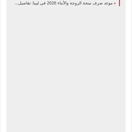
موعد صرف منحة الزوجة والأبناء 2026 في ليبيا: تفاصيل إيداع مخصصات الربع الثاني وترقب الربع الثالث