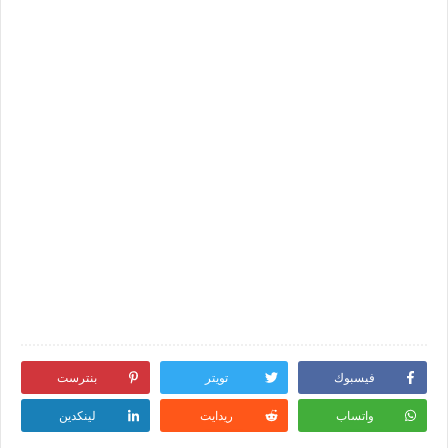
فيسبوك
تويتر
بنترست
واتساب
ريدايت
لينكدين