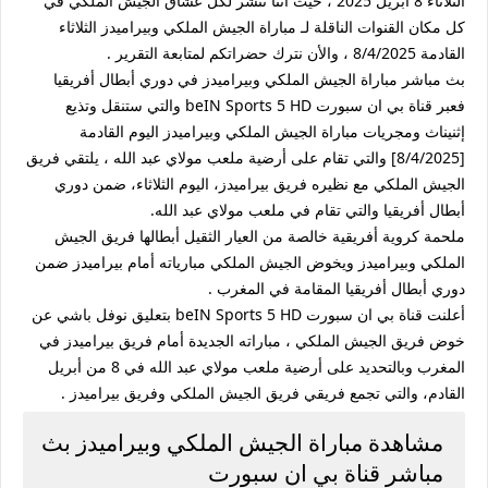
الثلاثاء 8 أبريل 2025 ، حيث أننا ننشر لكل عشاق الجيش الملكي في
كل مكان القنوات الناقلة لـ مباراة الجيش الملكي وبيراميدز الثلاثاء
القادمة 8/4/2025 ، والأن نترك حضراتكم لمتابعة التقرير .
بث مباشر مباراة الجيش الملكي وبيراميدز في دوري أبطال أفريقيا
فعبر قناة بي ان سبورت beIN Sports 5 HD والتي ستنقل وتذيع
إثنيناث ومجريات مباراة الجيش الملكي وبيراميدز اليوم القادمة
[8/4/2025] والتي تقام على أرضية ملعب مولاي عبد الله ، يلتقي فريق
الجيش الملكي مع نظيره فريق بيراميدز، اليوم الثلاثاء، ضمن دوري
أبطال أفريقيا والتي تقام في ملعب مولاي عبد الله.
ملحمة كروية أفريقية خالصة من العيار الثقيل أبطالها فريق الجيش
الملكي وبيراميدز ويخوض الجيش الملكي مبارياته أمام بيراميدز ضمن
دوري أبطال أفريقيا المقامة في المغرب .
أعلنت قناة بي ان سبورت beIN Sports 5 HD بتعليق نوفل باشي عن
خوض فريق الجيش الملكي ، مباراته الجديدة أمام فريق بيراميدز في
المغرب وبالتحديد على أرضية ملعب مولاي عبد الله في 8 من أبريل
القادم، والتي تجمع فريقي فريق الجيش الملكي وفريق بيراميدز .
مشاهدة مباراة الجيش الملكي وبيراميدز بث
مباشر قناة بي ان سبورت