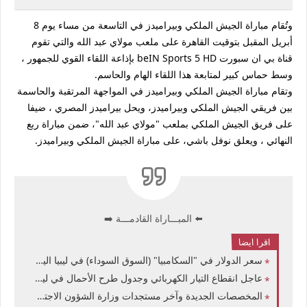
وتُقام مباراة الجيش الملكي وبيراميدز في التاسعة من مساء يوم 8
أبريل المقبل بتوقيت القاهرة على ملعب مولاي عبد الله والتي تقوم
قناة بي ان سبورت beIN Sports 5 HD بإذاعة اللقاء القوي للجمهور ،
وسط حماس كبير لمتابعة هذا اللقاء الهام والحاسم.
وتقام مباراة الجيش الملكي وبيراميدز في المواجهة المرتقبة والحاسمة
بين فريقي الجيش الملكي وبيراميدز، ويحل بيراميدز المصري ، ضيفا
على فريق الجيش الملكي بملعب "مولاي عبد الله"، ضمن مباراة ربع
النهائي ، ويعلق نوفل باشي، على مباراة الجيش الملكي وبيراميدز.
⬅️ المبـــاراة القادمـــة ➡️
اقرا ايضا
سعر الدولار في "السكامبيا" (السوق السوداء) في ليبيا اليوم الإثنين 13-7-2026: تحديث شامل
عاجل انقطاع التيار الكهربائي وجدول طرح الأحمال في ليبيا يوليو 2026 اعرف مواعيد القطع وعودة التيار
المخصصات الجديدة وآخر مستجدات وزارة الشؤون الاجتماعية ليبيا 2026: تفاصيل المخصصات المالية وقوائم الأسماء الجديدة