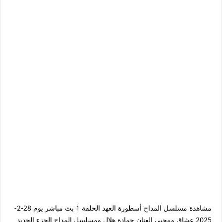
مشاهدة مسلسل المداح أسطورة العهد الحلقة 1 بث مباشر يوم 28-2-
2025 عشاق ومحبي الفنان حمادة هلال ومسلسل المداح الجزء الجديد