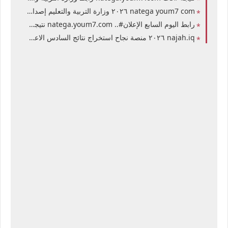
natega youm7 com ٢٠٢٦ وزارة التربية والتعليم إصدار نتيجة الثانوية العامة 2026 في مصر بالإسم ورقم الجلوس نتيجة امتحانات الصف الثالث الثانوي بكافة فروعها في مصر والمحافظات
رابط اليوم السابع الإعلان#.. natega.youm7.com نتيجة الثانوية العامة في مصر 2026 برقم الجلوس وبالإسم موقع وزارة التربية والتعليم الصف الثالث الثانوي علمي وأدبي
najah.iq ٢٠٢٦ منصة نجاح استخراج نتائج السادس الاعدادي 2026 في العراق نتائج امتحانات الصف السادس الإعدادي بكافة فروعها في الجمهورية العراقية