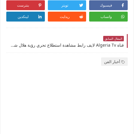
فيسبوك
تويتر
بنترست
واتساب
ريدايت
لينكدين
المقال السابق
قناة Algeria Tv لايف رابط مشاهدة استطلاع تحري رؤية هلال شهر رمضان بث مباشر في الجزائر 1446 غرة فاتح اول أيام شهر رمضان المبارك يوتيوب بدون تقطيع
أخبار الفن