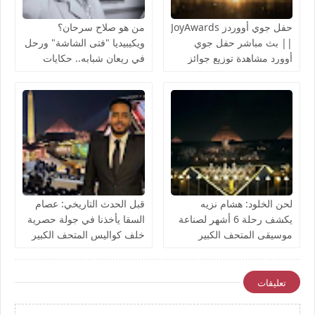
حفل جوي أووردز JoyAwards
من هو صلاح سرحان؟
|| بث مباشر حفل جوي
ويكيبيديا "فتى الشاشة" ورحل
أوورد مشاهدة توزيع جوائز
في ريعان شبابه.. حكايات
صناع الترفيه JoyAwards
صلاح سرحان الفنان المنسي
الرياض 18/1/2026 يوتيوب
قناة ام بي سي مباشر
لحن الخلود: هشام نزيه
قبل الحدث التاريخي: عصام
يكشف رحلة 6 أشهر لصناعة
السقا يأخذنا في جولة حصرية
موسيقى المتحف الكبير
خلف كواليس المتحف الكبير
تعليقات