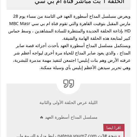
الحلقة 1 بث مباشر قناة ام بي سي
ويعرض مسلسل المداح أسطورة العهد في الثامنة من مساء يوم 28
مارس المقبل بتوقيت القاهرة والتي تقوم قناة ام بي سي MBC Masr
HD بإذاعة الحلقة الجديدة والمنتظرة للسادة المشاهدين ، وسط حماس
كبير لمتابعة هذه الحلقة الهامة والشيقة.
ويستكمل مسلسل المداح أسطورة العهد بأحدث أجزائه قصة صابر
المداح ، والذي يعود صابر المداح للحياة مرة أخرى ليواجه أعظم شر
عرفته الأرض وهم بنات إبليس! اجتمعن لتنفيذ مهمة مدمرة للبشرية،
وهي تحرير سيدهن الأعظم إبليس بأي وسيلة ممكنة.
الليلة عرض الحلقة الأولى والثانية
مسلسل المداح أسطورة العهد 🔥
اقرا ايضا
نتيجة #3ث natega.youm7.com رابط وزارة التربية والتعليم نتيجة الثانوية العامة في مصر 2026 برقم الجلوس المدرسة الصف الثالث الثانوي