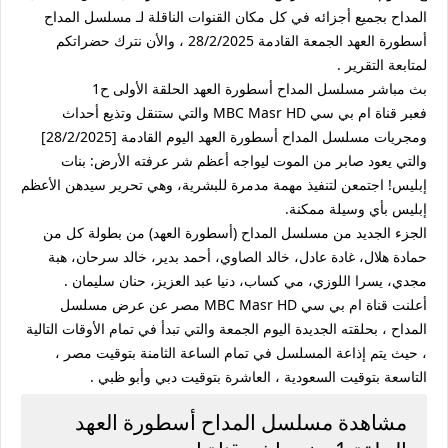
المداح بجميع أجزائه في كل مكان القنوات الناقلة لـ مسلسل المداح
أسطورة العهد الجمعة القادمة 28/2/2025 ، والأن نترك حضراتكم
لمتابعة التقرير .
بث مباشر مسلسل المداح أسطورة العهد الحلقة الأولى ح1
فعبر قناة ام بي سي MBC Masr HD والتي ستنقل وتذيع أحداث
ومجريات مسلسل المداح أسطورة العهد اليوم القادمة [28/2/2025]
والتي يعود صابر من الموت ليواجه أعظم شر عرفته الأرض: بنات
إبليس! اجتمعن لتنفيذ مهمة مدمرة للبشرية، وهي تحرير سيدهن الأعظم
إبليس بأي وسيلة ممكنة.
الجزء الجديد من مسلسل المداح (أسطورة العهد) من بطولة كل من
حمادة هلال، غادة عادل، خالد الصاوي، أحمد بدير، خالد سرحان، هبة
مجدي، يسرا اللوزي، مي كساب، دنيا عبد العزيز، حنان سليمان .
أعلنت قناة ام بي سي MBC Masr HD مصر عن عرض مسلسل
المداح ، بحلقته الجديدة اليوم الجمعة والتي تبدأ في تمام الأوقات التالية
، حيث يتم إذاعة المسلسل في تمام الساعة الثامنة بتوقيت مصر ،
التاسعة بتوقيت السعودية ، العاشرة بتوقيت دبي وأبو ظبي .
مشاهدة مسلسل المداح أسطورة العهد