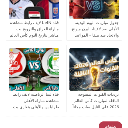
جدول مباريات اليوم الودية:
قناة beIN لايف رابط مشاهدة
الأهلي ضد لافينا، بايرن ميونخ،
مباراة العراق والنرويج بث
والاتحاد ضد ملقا – المواعيد
مباشر بتاريخ اليوم كأس العالم
والقنوات الناقلة بث مباشر
يوتيوب بدون تقطيع
ترددات القنوات المفتوحة
قناة ليبيا الرياضية لايف رابط
الناقلة لمباريات كأس العالم
مشاهدة مباراة الأهلي
2026 على النايل سات مجاناً
طرابلس والأهلي بنغازي بث
مباشر بتاريخ اليوم نهائي كأس
ليبيا يوتيوب بدون تقطيع
تعليقات