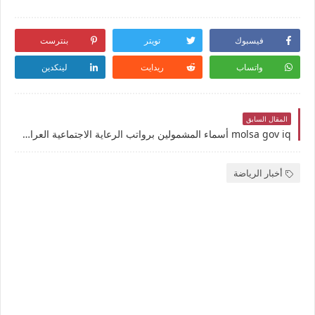
فيسبوك
تويتر
بنترست
واتساب
ريدايت
لينكدين
المقال السابق
molsa gov iq أسماء المشمولين برواتب الرعاية الاجتماعية العراق 100 ألف أسرة الدفعة الوجبة الرابعة الأخيرة لهذا الشهر ..دعوة ذوي الإعاقة المستفيدين من راتب المعين العراق pdf
أخبار الرياضة