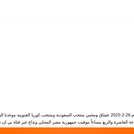
مشاهدة مباراة السعودية وكوريا الجنوبية بث مباشر يوم 26-2-2025 عشاق ومحبي منتخب السعودية ومنتخب ك
لعاشرة والربع مساءاً بتوقيت جمهورية مصر المحلي وتذاع عبر قناة بي ان سبورت ports 6 HD