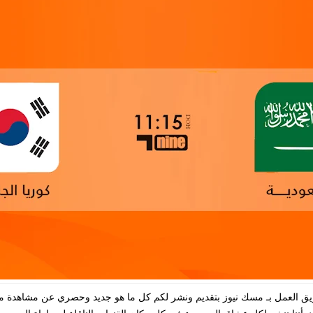
ريق العمل بـ مسك نيوز بتقديم ونشر لكم كل ما هو جديد وحصري عن مشاهدة مب