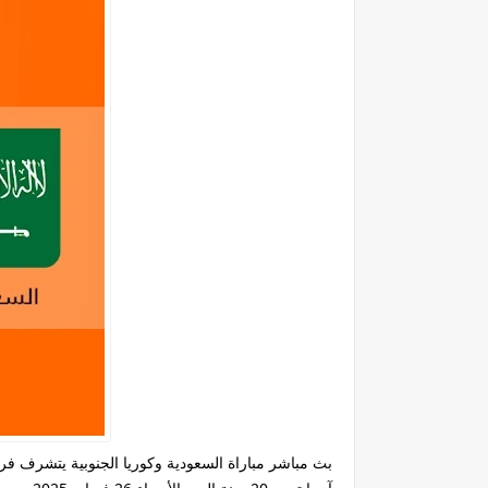
بث مباشر مباراة السعودية وكوريا الجنوبية يتشرف ف