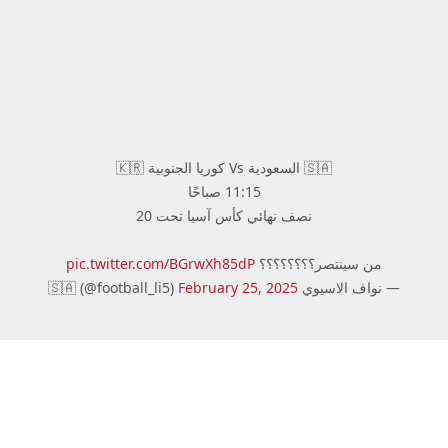
🇸🇦 السعودية Vs كوريا الجنوبية 🇰🇷
11:15 صباحًا
نصف نهائي كأس آسيا تحت 20
من سينتصر؟؟؟؟؟؟؟؟
pic.twitter.com/BGrwXh85dP
— نواف الاسيوي 🇸🇦 (@football_li5)
February 25, 2025