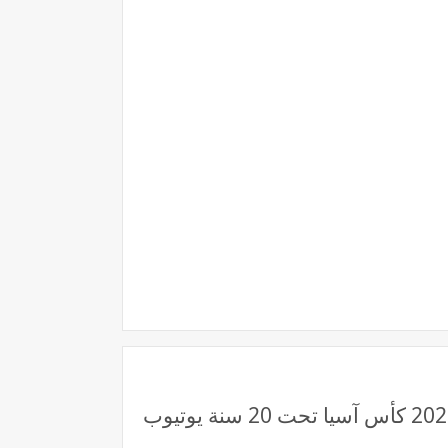
قناة beIN 6 لايف رابط مشاهدة مباراة السعودية وكوريا الجنوبية بث مباشر بتاريخ 26-2-2025 كأس آسيا تحت 20 سنة يوتيوب