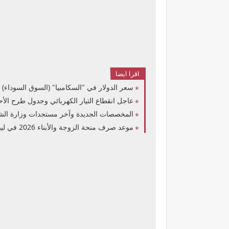
اقرا ايضا
سعر الدولار في "السكامبيا" (السوق السوداء) في ليبيا اليوم ال
عاجل انقطاع التيار الكهربائي وجدول طرح الأحمال في ليبيا يوليو 2026 اع
المخصصات الجديدة وآخر مستجدات وزارة الشؤون الاجتماعية ليبيا 2026: تفاصيل المخص
موعد صرف منحة الزوجة والأبناء 2026 في ليبيا: تفاصيل إيداع مخصصات الربع الثاني وترقب الربع الثالث