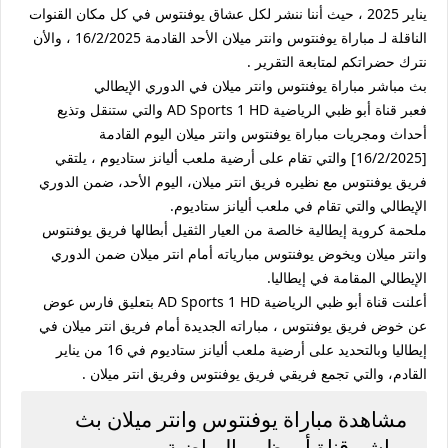
يناير 2025 ، حيث أننا ننشر لكل عشاق يوفنتوس في كل مكان القنوات
الناقلة لـ مباراة يوفنتوس وانتر ميلان الأحد القادمة 16/2/2025 ، والأن
نترك حضراتكم لمتابعة التقرير .
بث مباشر مباراة يوفنتوس وانتر ميلان في الدوري الإيطالي
فعبر قناة أبو ظبي الرياضية AD Sports 1 HD والتي ستنقل وتذيع
أحداث ومجريات مباراة يوفنتوس وانتر ميلان اليوم القادمة
[16/2/2025] والتي تقام على أرضية ملعب أليانز ستاديوم ، يلتقي
فريق يوفنتوس مع نظيره فريق انتر ميلان، اليوم الأحد، ضمن الدوري
الإيطالي والتي تقام في ملعب أليانز ستاديوم.
ملحمة كروية إيطالية خالصة من العيار الثقيل أبطالها فريق يوفنتوس
وانتر ميلان ويخوض يوفنتوس مبارياته أمام انتر ميلان ضمن الدوري
الإيطالي المقامة في إيطاليا.
أعلنت قناة أبو ظبي الرياضية AD Sports 1 HD بتعليق فارس عوض
عن خوض فريق يوفنتوس ، مباراته الجديدة أمام فريق انتر ميلان في
إيطاليا وبالتحديد على أرضية ملعب أليانز ستاديوم في 16 من يناير
القادم، والتي تجمع فريقي فريق يوفنتوس وفريق انتر ميلان .
مشاهدة مباراة يوفنتوس وانتر ميلان بث
مباشر قناة أبو ظبي الرياضية