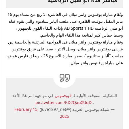
وتُقام مباراة يوفنتوس وانتر ميلان في العاشرة الا ربع من مساء يوم 16
يناير المقبل بتوقيت القاهرة على ملعب أليانز ستاديوم والتي تقوم قناة
أبو ظبي الرياضية AD Sports 1 HD بإذاعة اللقاء القوي للجمهور ،
وسط حماس كبير لمتابعة هذا اللقاء الهام والحاسم.
وتقام مباراة يوفنتوس وانتر ميلان في المواجهة المرتقبة والحاسمة بين
فريقي يوفنتوس وانتر ميلان، ويحل الانتر ، ضيفا على فريق يوفنتوس
بملعب "أليانز ستاديوم"، ضمن مباراة الأسبوع 25 ، ويعلق فارس عوض،
على مباراة يوفنتوس وانتر ميلان.
التشكيلة المتوقعة الأولية لـ
#يوفنتوس
في مواجهة انتر غدًا الأحد
pic.twitter.com/KD2QauXUqD
:
— شبكة يوفنتوس العربية (@Juve1897_net)
February 15,
2025