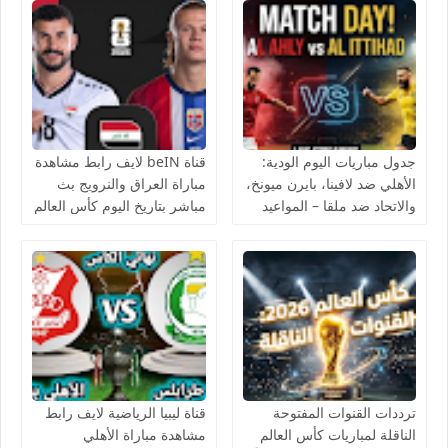
جدول مباريات اليوم الودية:
قناة beIN لايف رابط مشاهدة
الأهلي ضد لافينا، بايرن ميونخ،
مباراة العراق والنرويج بث
والاتحاد ضد ملقا – المواعيد
مباشر بتاريخ اليوم كأس العالم
والقنوات الناقلة بث مباشر
يوتيوب بدون تقطيع
ترددات القنوات المفتوحة
قناة ليبيا الرياضية لايف رابط
الناقلة لمباريات كأس العالم
مشاهدة مباراة الأهلي