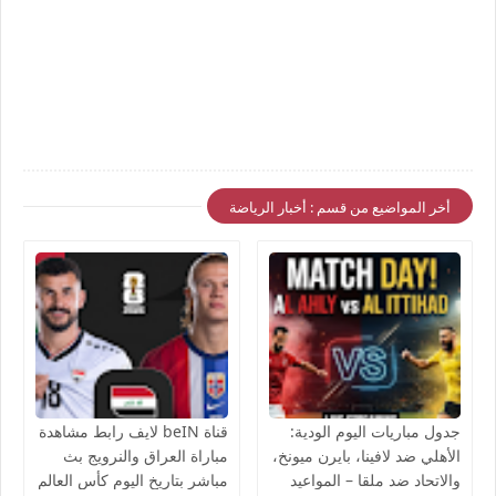
أخر المواضيع من قسم : أخبار الرياضة
جدول مباريات اليوم الودية:
قناة beIN لايف رابط مشاهدة
الأهلي ضد لافينا، بايرن ميونخ،
مباراة العراق والنرويج بث
والاتحاد ضد ملقا – المواعيد
مباشر بتاريخ اليوم كأس العالم