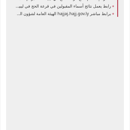
رابط يعمل نتائج أسماء المقبولين في قرعة الحج في ليبيا 2027 التربية الليبية تعلن نتائج قرعة الحجاج الليبيين برقم التسجيل لحاملي بطاقة الهوية
برابط مباشر hajjaj.hajj.gov.ly الهيئة العامة لشؤون الحج والعمرة الليبية نتائج قرعة الحج في ليبيا 2027 برقم التسجيل قرعة الحجاج الليبيين