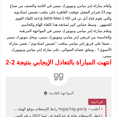
وتُقام مباراة إنتر ميامي ونيويورك سيتي في الثانية والنصف من صباح
يوم 23 فبراير المقبل بتوقيت القاهرة على ملعب تشيس استاديوم
والتي تقوم قناة أبل تي في beIN Max 2 HD بإذاعة اللقاء القوي
للجمهور ، وسط حماس كبير لمتابعة هذا اللقاء الهام والحاسم.
وتقام مباراة إنتر ميامي ونيويورك سيتي في المواجهة المرتقبة
والحاسمة بين فريقي إنتر ميامي ونيويورك سيتي، ويحل نيويورك سيتي
، ضيفا على فريق إنتر ميامي بملعب "تشيس استاديوم"، ضمن مباراة
الأسبوع 1 ، ويعلق عصام الشوالي، على مباراة إنتر ميامي ونيويورك
سيتي.
انتهت المباراة بالتعادل الإيجابي بنتيجة 2-2
المواجهة القادمة 🏠
اقرا ايضا
أعلنت∼ hajjaj.hajj.gov.ly رابط الإستعلام موقع الهيئة العامة لشؤون الحج والعمرة أسماء الحجاج المقبولين في نتائج قرعة الحج 2027 ليبيا هيئة الحج الليبية نتائج قرعة حج ليبيا حسب الإسم ورقم التسجيل
انظر الإستعلام نتائج قرعة الحج في ليبيا 2027 برقم التسجيل رابط موقع الهيئة العامة لشؤون الحج والعمرة نتائج قرعة الحج في ليبيا 2027 برقم بطاقة الهوية