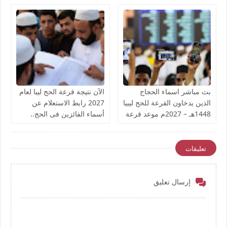
بالمناطق
في منصة حجاج
بث مباشر اسماء الحجاج
الآن نتيجة قرعة الحج ليبا لعام
الذين يدخاون القرعة للحج ليبيا
2027 رابط الاستعلام عن
1448هـ – 2027م موعد قرعة
أسماء الفائزين فى الحج..
الحج وتكلفتة في زليتن
الاطّلاع على نتائج القرعة
"أعرف أسمك"
تعليقات
إرسال تعليق