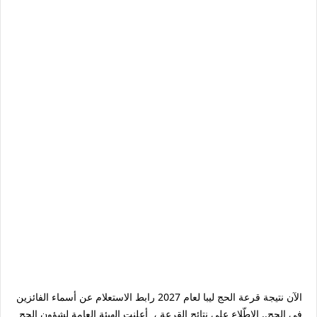
الآن نتيجة قرعة الحج ليبا لعام 2027 رابط الاستعلام عن أسماء الفائزين
فى الحج.. الاطّلاع على نتائج القرعة ، أعلنت الهيئة العامة لشؤون الحج