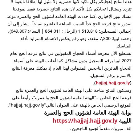
هذه النتائج إعجابكم بكل تأكيد لانها حصرية ولا مثيل لها إطلاقا تابعونا لا
تتردد وستنال اعجابكم بكل تأكيد لان هذه النتائج حصرية فقط لموقعنا
مسك نيوز الإخباري ,كما حددت الهيئة العامة لشؤون الحج والعمرة موعد
صدور نتائج قرعة الحج غداً السبت الساعة العاشرة صباحاً . يشار إلى أن
إجمالي المسجلين: 1,513,818 (الرجال: 864,011 | النساء: 649,807)،
وحصة ليبيا: 7,800 مقعد، وهو رقم يعكس الاهتمام المتزايد بأداء
المناسك.
تستطيع الأن معرفة أسماء الحجاج المقبولين في نتائج قرعة الحج لعام
2027 ليبيا برقم التسجيل بدون مشاكل كما أعلنت الهيئة على أسماء
الحجاج الفائزين الناجحين المقبولين لهذا العام إذ يمكنك معرفة النتائج
بالاسم و برقم التسجيل.
).
hajjaj.hajj.gov.ly
(
وستكون النتائج متاحة على الهيئة العامة لشؤون الحج والعمرة نتائج
قرعة الحج الخاص بـ"الهيئة العامة لشؤون الحج والعمرة"، وأيضاً على
الموقع الرسمي الخاص بالهيئة على العنوان التالي"hajjaj.hajj.gov.ly".
بوابة الهيئة العامة لشؤون الحج والعمرة
الليبية
https://hajjaj.hajj.gov.ly
الف مبروك مقدماً لجميع الناجحين ..