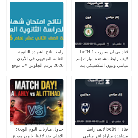
قناة بي ان سبورت beIN 1
رابط نتائج الشهادة الثانوية
لايف رابط مشاهدة مباراة إنتر
العامة التوجيهي في الأردن
ميامي وليون المكسيكي بث
2026 برقم الجلوس #.. موقع
مباشر بتاريخ 13-8-2026
وزارة التربية والتعليم الأردنية
بطولة كأس الدوريات الودية
tawjihi.jo وأسماء الأوائل
يوتيوب بدون تقطيع
قناة beIN 1 لايف رابط
جدول مباريات اليوم الودية:
مشاهدة مباراة إنتر ميامي
الأهلي ضد لافينا، بايرن ميونخ،