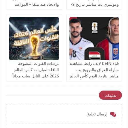
ومونتيري بث مباشر بتاريخ 9-
والاتحاد ضد ملقا – المواعيد
8-2026 بطولة كأس الدوريات
والقنوات الناقلة بث مباشر
الودية يوتيوب بدون تقطيع
قناة beIN لايف رابط مشاهدة
ترددات القنوات المفتوحة
مباراة العراق والنرويج بث
الناقلة لمباريات كأس العالم
مباشر بتاريخ اليوم كأس العالم
2026 على النايل سات مجاناً
يوتيوب بدون تقطيع
تعليقات
إرسال تعليق