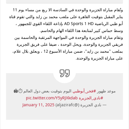
وتُقام مباراة الجزيرة والوحدة في السادسة الا ربع من مساء يوم 11
يناير المقبل بتوقيت القاهرة على ملعب محمد بن زايد والتي تقوم قناة
أبو ظبي الرياضية AD Sports 1 HD بإذاعة اللقاء القوي للجمهور ،
وسط حماس كبير لمتابعة هذا اللقاء الهام والحاسم.
وتقام مباراة الجزيرة والوحدة في المواجهة المرتقبة والحاسمة بين
فريقي الجزيرة والوحدة، ويحل الوحدة ، ضيفا على فريق الجزيرة
بملعب "محمد بن زايد"، ضمن مباراة الأسبوع 12 ، ويعلق بلال علام،
على مباراة الجزيرة والوحدة.
موعد ظهور
#فخر_أبوظبي
اليوم بتوقيت بعض دول العالم ⏱️🏟
#نادي_الجزيرة
pic.twitter.com/Y5yRJXkdab
— نادي الجزيرة (@aljazirafc)
January 11, 2025