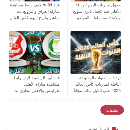
جدول مباريات اليوم الودية:
قناة beIN لايف رابط مشاهدة
الأهلي ضد لافينا، بايرن ميونخ،
مباراة العراق والنرويج بث
والاتحاد ضد ملقا – المواعيد
مباشر بتاريخ اليوم كأس العالم
والقنوات الناقلة بث مباشر
يوتيوب بدون تقطيع
ترددات القنوات المفتوحة
قناة ليبيا الرياضية لايف رابط
الناقلة لمباريات كأس العالم
مشاهدة مباراة الأهلي
2026 على النايل سات مجاناً
طرابلس والأهلي بنغازي بث
مباشر بتاريخ اليوم نهائي كأس
ليبيا يوتيوب بدون تقطيع
تعليقات
إرسال تعليق