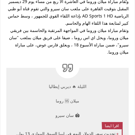
وتُقام مباراة ميلان وروما في العاشرة الا ربع من مساء يوم 29 ديسمبر
المقبل بتوقيت القاهرة على ملعب سان سيرو والتي تقوم قناة أبو ظبي
الرياضية AD Sports 1 HD بإذاعة اللقاء القوي للجمهور ، وسط حماس
كبير لمتابعة هذا اللقاء الهام والحاسم.
وتقام مباراة ميلان وروما في المواجهة المرتقبة والحاسمة بين فريقي
ميلان وروما، ويحل اي اس روما ، ضيفا على فريق ميلان بملعب "سان
سيرو"، ضمن مباراة الأسبوع 18 ، ويعلق فارس عوض، على مباراة
ميلان وروما.
الليلة 🔥 ديربي إيطاليا
ميلان 🆚 روما
🏟 سان سيرو
اقرا ايضا
تحديث سعر الدولار اليوم في ليبيا السوق الموازي 13 يوليو 2026 سوق المشير الآن