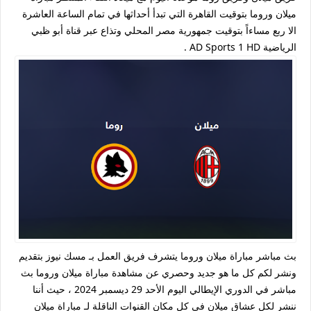
ميلان وروما بتوقيت القاهرة التي تبدأ أحداثها في تمام الساعة العاشرة
الا ربع مساءاً بتوقيت جمهورية مصر المحلي وتذاع عبر قناة أبو ظبي
الرياضية AD Sports 1 HD .
بث مباشر مباراة ميلان وروما يتشرف فريق العمل بـ مسك نيوز بتقديم
ونشر لكم كل ما هو جديد وحصري عن مشاهدة مباراة ميلان وروما بث
مباشر في الدوري الإيطالي اليوم الأحد 29 ديسمبر 2024 ، حيث أننا
ننشر لكل عشاق ميلان في كل مكان القنوات الناقلة لـ مباراة ميلان