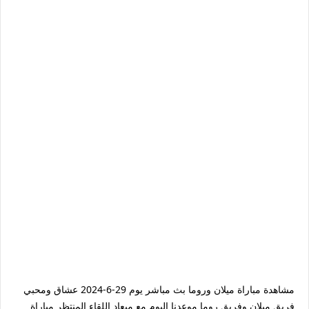
مشاهدة مباراة ميلان وروما بث مباشر يوم 29-6-2024 عشاق ومحبي
فريق ميلان وفريق روما موعدنا اليوم مع ميعاد اللقاء المنتظر مباراة