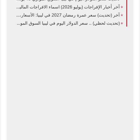
آخر أخبار الإفراجات (يوليو 2026) اسماء الافراجات المالية الجديدة في ليبيا 7-2026 آخر أخبار الإفراجات المالية لحكومة الوحدة الوطنية
آخر (تحديث) سعر عمرة رمضان 2027 في ليبيا: الأسعار، منصة حجاج، وأفضل عروض شركات السياحة
(تحديث لحظي) .. سعر الدولار اليوم في ليبيا السوق الموازي 13 يوليو 2026: تحديث سعر سوق المشير الآن