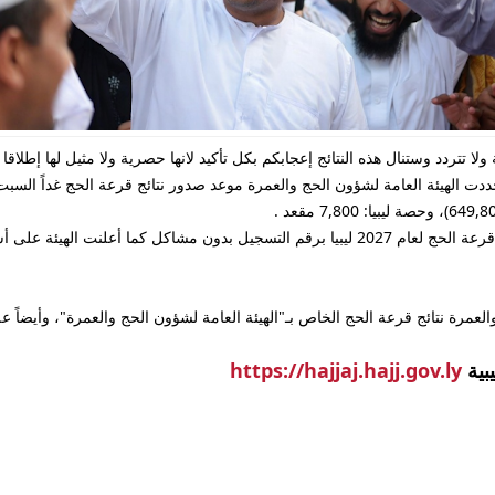
 2027 ليبيا هيئة الحج الليبية ولا تتردد وستنال هذه النتائج إعجابكم بكل تأكيد لانها حصرية ولا مثيل 
ددت الهيئة العامة لشؤون الحج والعمرة موعد صدور نتائج قرعة الحج غداً السبت
تستطيع الأن معرفة أسماء الحجاج المقبولين في نتائج قرعة الحج لعام 2027 ليبيا برقم التسجيل بد
العمرة نتائج قرعة الحج الخاص بـ"الهيئة العامة لشؤون الحج والعمرة"، وأيضاً 
يبية
https://hajjaj.hajj.gov.ly