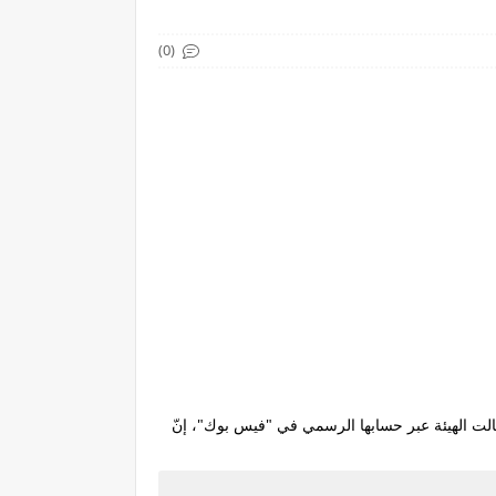
(0)
سبت، عن موعد صدور نتائج قرعة الحج للعام 2027 بمختلف المحافظات ، وقالت الهيئة عبر حسابها الرسمي في "فيس بوك"، إنّ