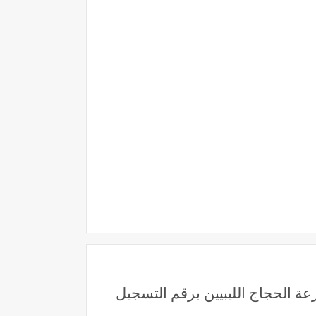
ا 2027 التربية الليبية تعلن نتائج قرعة الحجاج الليبيين برقم التسجيل