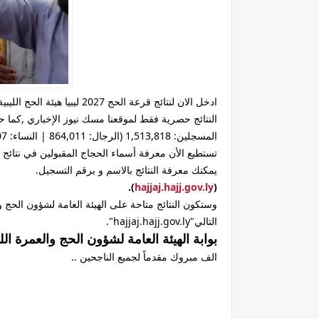
ادخل الان لنتائج قرعة الحج
النتائج حصرية فقط لموقعنا مسك نيوز الإخباري ,كما ح
المسجلين: 1,513,818 (الرجال: 864,011 | النساء: 649,807)، وحصة ليبيا: 7,800 مقعد .
يمكنك معرفة النتائج بالاسم و برقم التسجيل.
).
hajjaj.hajj.gov.ly
(
وستكون النتائج متاحة على الهيئة العامة لشؤون الحج و
التالي"hajjaj.hajj.gov.ly".
بوابة الهيئة العامة لشؤون الحج والعمرة الل
الف مبروك مقدماً لجميع الناجحين ..