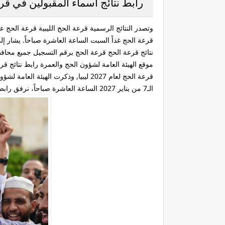
رابط نتائج أسماء المقبولين في قرعة ا
وتصدر النتائج الرسمية قرعة الحج الليبية قرعة الحج ع
قرعة الحج غداً السبت الساعة العاشرة صباحاً. يشار إلى أنه وصل عدد المسجلين لقرعة الحج
نتائج قرعة الحج قرعة الحج برقم التسجيل جميع محافظات لي
قرعة الحج لعام 2027 ليبيا, وذكرت ال
الـ7 من يناير 2027 الساعة العاشرة صباحاً، نرفق رابط تحديث منصة حجاج نتائج قرعة الحج على أجهزة الجوال أندرويد. hajjaj.hajj.gov.ly.