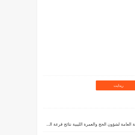
ريدايت
برابط مباشر hajjaj.hajj.gov.ly الهيئة العامة لشؤون الحج والعمرة الليبية نتائج قرعة الحج في ليبيا 2027 برقم التسجيل قرعة الحجاج الليبيين