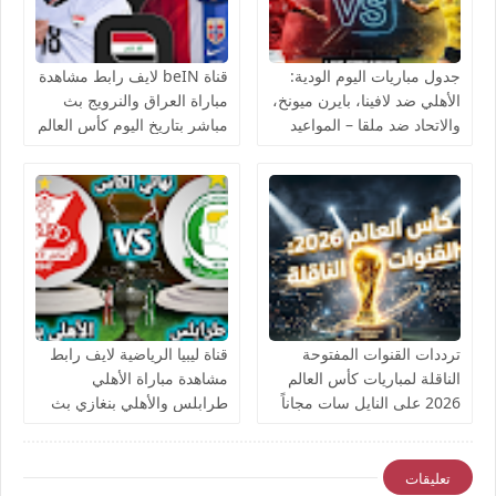
جدول مباريات اليوم الودية:
قناة beIN لايف رابط مشاهدة
الأهلي ضد لافينا، بايرن ميونخ،
مباراة العراق والنرويج بث
والاتحاد ضد ملقا – المواعيد
مباشر بتاريخ اليوم كأس العالم
والقنوات الناقلة بث مباشر
يوتيوب بدون تقطيع
ترددات القنوات المفتوحة
قناة ليبيا الرياضية لايف رابط
الناقلة لمباريات كأس العالم
مشاهدة مباراة الأهلي
2026 على النايل سات مجاناً
طرابلس والأهلي بنغازي بث
مباشر بتاريخ اليوم نهائي كأس
ليبيا يوتيوب بدون تقطيع
تعليقات