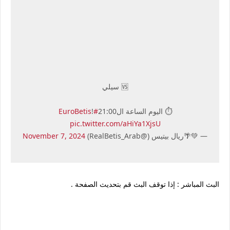
🆚 سيلي
⏱️ اليوم الساعة ال21:00
#EuroBetis
!
pic.twitter.com/aHiYa1XjsU
— 💚🌴ريال بيتيس (@RealBetis_Arab)
November 7, 2024
البث المباشر : إذا توقف البث قم بتحديث الصفحة .