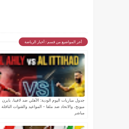
أخر المواضيع من قسم : أخبار الرياضة
جدول مباريات اليوم الودية: الأهلي ضد لافينا، بايرن
ميونخ، والاتحاد ضد ملقا – المواعيد والقنوات الناقلة 
مباشر