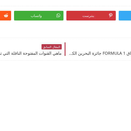
بنترست
واتساب
المقال السابق
لايف F1 TV بث مباشر سباق فورمولا 1 مشاهدة سباق FORMULA 1 جائزة البحرين الكبرى Bahrain Grand Prix 2024 أون لاين