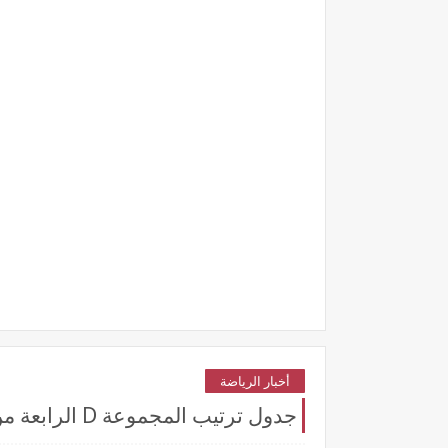
أخبار الرياضة
جدول ترتيب المجموعة D الرابعة من دوري أبطال أفريقيا : منافسة مثيرة وتفاصيل النتائج