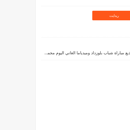
ريدايت
ماهي القنوات المفتوحة الناقلة التي تذيع مباراة شباب بلوزداد وميدياما الغاني اليوم مجموعات دوري أبطال افريقيا على النايل سات بالترددات