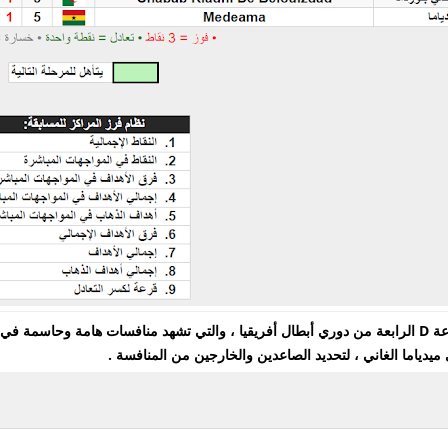
وفي هذا السياق تنشر مسك نيوز جدول ترتيب المجموعة D الرابعة من دوري أبطال أفريقيا ، والتي تشهد من
 ميدياما الغاني ، لتحديد الصاعدين والخارجين من المنافسة .