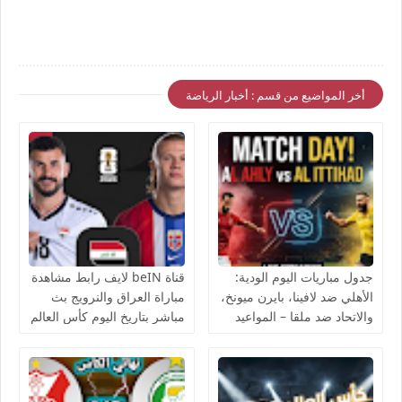
أخر المواضيع من قسم : أخبار الرياضة
جدول مباريات اليوم الودية:
قناة beIN لايف رابط مشاهدة
الأهلي ضد لافينا، بايرن ميونخ،
مباراة العراق والنرويج بث
والاتحاد ضد ملقا – المواعيد
مباشر بتاريخ اليوم كأس العالم
والقنوات الناقلة بث مباشر
يوتيوب بدون تقطيع