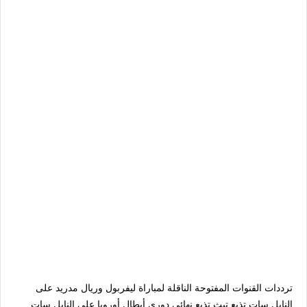
ترددات القنوات المفتوحة الناقلة لمباراة ليفربول وريال مدريد على
النايل سات تذيع تبث تذيع نهائي دوري أبطال أوروبا على النايل سات