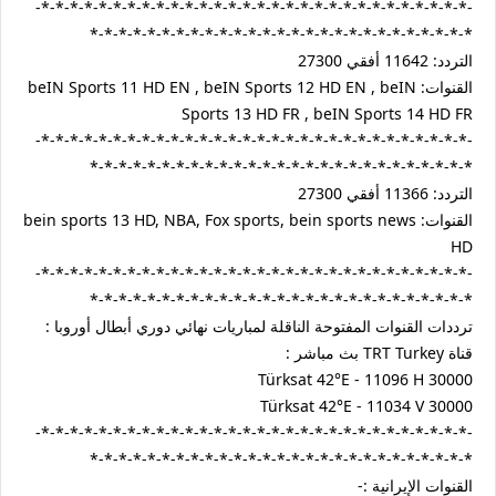
-*-*-*-*-*-*-*-*-*-*-*-*-*-*-*-*-*-*-*-*-*-*-*-*-*-*-*-*-*-*-
*-*-*-*-*-*-*-*-*-*-*-*-*-*-*-*-*-*-*-*-*-*-*-*-*-*-*
التردد: 11642 أفقي 27300
القنوات: beIN Sports 11 HD EN , beIN Sports 12 HD EN , beIN
Sports 13 HD FR , beIN Sports 14 HD FR
-*-*-*-*-*-*-*-*-*-*-*-*-*-*-*-*-*-*-*-*-*-*-*-*-*-*-*-*-*-*-
*-*-*-*-*-*-*-*-*-*-*-*-*-*-*-*-*-*-*-*-*-*-*-*-*-*-*
التردد: 11366 أفقي 27300
القنوات: bein sports 13 HD, NBA, Fox sports, bein sports news
HD
-*-*-*-*-*-*-*-*-*-*-*-*-*-*-*-*-*-*-*-*-*-*-*-*-*-*-*-*-*-*-
*-*-*-*-*-*-*-*-*-*-*-*-*-*-*-*-*-*-*-*-*-*-*-*-*-*-*
ترددات القنوات المفتوحة الناقلة لمباريات نهائي دوري أبطال أوروبا :
قناة TRT Turkey بث مباشر :
Türksat 42°E - 11096 H 30000
Türksat 42°E - 11034 V 30000
-*-*-*-*-*-*-*-*-*-*-*-*-*-*-*-*-*-*-*-*-*-*-*-*-*-*-*-*-*-*-
*-*-*-*-*-*-*-*-*-*-*-*-*-*-*-*-*-*-*-*-*-*-*-*-*-*-*
القنوات الإيرانية :-