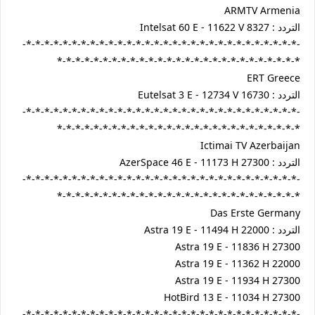
ARMTV Armenia
التردد : Intelsat 60 E - 11622 V 8327
-*-*-*-*-*-*-*-*-*-*-*-*-*-*-*-*-*-*-*-*-*-*-*-*-*-*-*-*-*-*-
*-*-*-*-*-*-*-*-*-*-*-*-*-*-*-*-*-*-*-*-*-*-*-*-*-*-*
ERT Greece
التردد : Eutelsat 3 E - 12734 V 16730
-*-*-*-*-*-*-*-*-*-*-*-*-*-*-*-*-*-*-*-*-*-*-*-*-*-*-*-*-*-*-
*-*-*-*-*-*-*-*-*-*-*-*-*-*-*-*-*-*-*-*-*-*-*-*-*-*-*
Ictimai TV Azerbaijan
التردد : AzerSpace 46 E - 11173 H 27300
-*-*-*-*-*-*-*-*-*-*-*-*-*-*-*-*-*-*-*-*-*-*-*-*-*-*-*-*-*-*-
*-*-*-*-*-*-*-*-*-*-*-*-*-*-*-*-*-*-*-*-*-*-*-*-*-*-*
Das Erste Germany
التردد : Astra 19 E - 11494 H 22000
Astra 19 E - 11836 H 27300
Astra 19 E - 11362 H 22000
Astra 19 E - 11934 H 27300
HotBird 13 E - 11034 H 27300
-*-*-*-*-*-*-*-*-*-*-*-*-*-*-*-*-*-*-*-*-*-*-*-*-*-*-*-*-*-*-