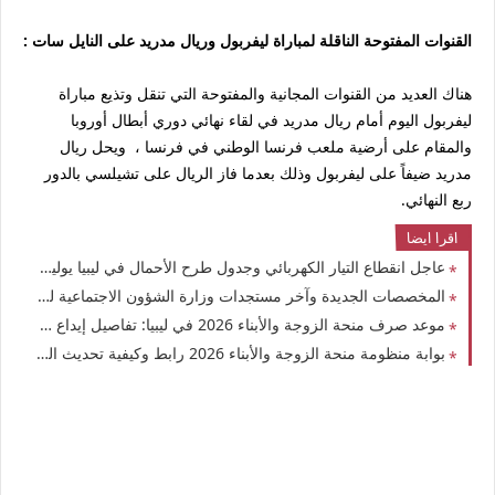
القنوات المفتوحة الناقلة لمباراة ليفربول وريال مدريد على النايل سات :
هناك العديد من القنوات المجانية والمفتوحة التي تنقل وتذيع مباراة
ليفربول اليوم أمام ريال مدريد في لقاء نهائي دوري أبطال أوروبا
والمقام على أرضية ملعب فرنسا الوطني في فرنسا ، ويحل ريال
مدريد ضيفاً على ليفربول وذلك بعدما فاز الريال على تشيلسي بالدور
ربع النهائي.
اقرا ايضا
عاجل انقطاع التيار الكهربائي وجدول طرح الأحمال في ليبيا يوليو 2026 اعرف مواعيد القطع وعودة التيار
المخصصات الجديدة وآخر مستجدات وزارة الشؤون الاجتماعية ليبيا 2026: تفاصيل المخصصات المالية وقوائم الأسماء الجديدة
موعد صرف منحة الزوجة والأبناء 2026 في ليبيا: تفاصيل إيداع مخصصات الربع الثاني وترقب الربع الثالث
بوابة منظومة منحة الزوجة والأبناء 2026 رابط وكيفية تحديث البيانات بالرقم الوطني وضمان استمرارية الصرف للمواليد الجدد