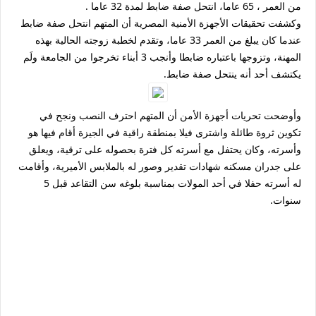
من العمر ، 65 عاما، انتحل صفة ضابط لمدة 32 عاما .
وكشفت تحقيقات الأجهزة الأمنية المصرية أن المتهم انتحل صفة ضابط
عندما كان يبلغ من العمر 33 عاما، وتقدم لخطبة زوجته الحالية بهذه
المهنة، وتزوجها باعتباره ضابطا وأنجب 3 أبناء تخرجوا من الجامعة ولَم
يكتشف أحد أنه ينتحل صفة ضابط.
وأوضحت تحريات أجهزة الأمن أن المتهم احترف النصب ونجح في
تكوين ثروة طائلة واشترى فيلا بمنطقة راقية في الجيزة أقام فيها هو
وأسرته، وكان يحتفل مع أسرته كل فترة بحصوله على ترقية، ويعلق
على جدران مسكنه شهادات تقدير وصور له بالملابس الأميرية، وأقامت
له أسرته حفلا في أحد المولات بمناسبة بلوغه سن التقاعد قبل 5
سنوات.