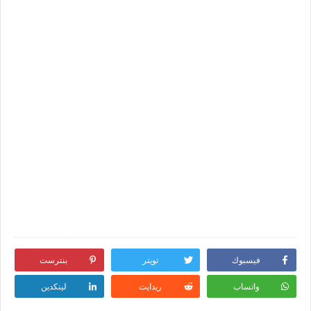
فيسبوك
تويتر
بنترست
واتساب
ريدايت
لينكدين