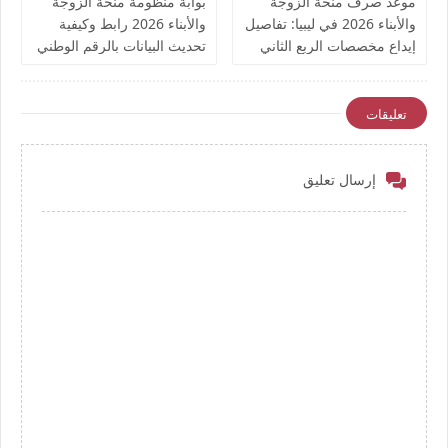
موعد صرف منحة الزوجة
بوابة منظومة منحة الزوجة
والأبناء 2026 في ليبيا: تفاصيل
والأبناء 2026 رابط وكيفية
إيداع مخصصات الربع الثاني
تحديث البيانات بالرقم الوطني
وترقب الربع الثالث
وضمان استمرارية الصرف
للمواليد الجدد
تعليقات
إرسال تعليق