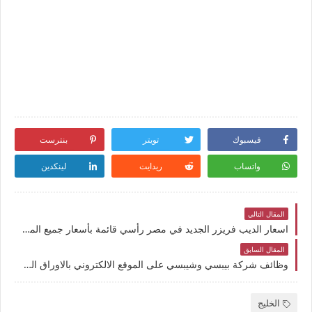
فيسبوك
تويتر
بنترست
واتساب
ريدايت
لينكدين
المقال التالي
اسعار الديب فريزر الجديد في مصر رأسي قائمة بأسعار جميع الماركات العالمية ديب فريزر افقي موفر للكهرباء إصلاح عيب عمل تكون ثلج بالفريزر واسبابة
المقال السابق
وظائف شركة بيبسي وشيبسي على الموقع الالكتروني بالاوراق المطلوبة وشروط التقديم والراتب عالى وظائف التسويق
الخليج