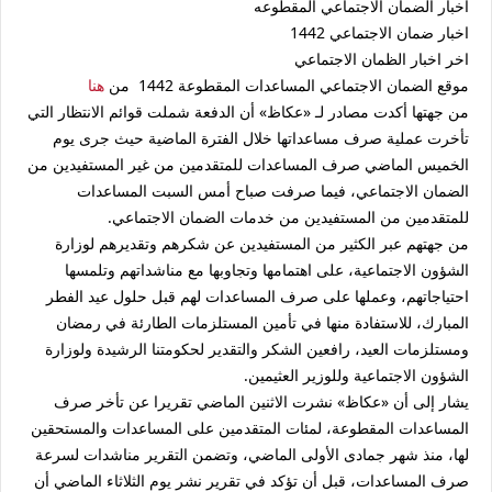
اخبار الضمان الاجتماعي المقطوعه
اخبار ضمان الاجتماعي 1442
اخر اخبار الظمان الاجتماعي
موقع الضمان الاجتماعي المساعدات المقطوعة 1442 من
هنا
من جهتها أكدت مصادر لـ «عكاظ» أن الدفعة شملت قوائم الانتظار التي
تأخرت عملية صرف مساعداتها خلال الفترة الماضية حيث جرى يوم
الخميس الماضي صرف المساعدات للمتقدمين من غير المستفيدين من
الضمان الاجتماعي، فيما صرفت صباح أمس السبت المساعدات
للمتقدمين من المستفيدين من خدمات الضمان الاجتماعي.
من جهتهم عبر الكثير من المستفيدين عن شكرهم وتقديرهم لوزارة
الشؤون الاجتماعية، على اهتمامها وتجاوبها مع مناشداتهم وتلمسها
احتياجاتهم، وعملها على صرف المساعدات لهم قبل حلول عيد الفطر
المبارك، للاستفادة منها في تأمين المستلزمات الطارئة في رمضان
ومستلزمات العيد، رافعين الشكر والتقدير لحكومتنا الرشيدة ولوزارة
الشؤون الاجتماعية وللوزير العثيمين.
يشار إلى أن «عكاظ» نشرت الاثنين الماضي تقريرا عن تأخر صرف
المساعدات المقطوعة، لمئات المتقدمين على المساعدات والمستحقين
لها، منذ شهر جمادى الأولى الماضي، وتضمن التقرير مناشدات لسرعة
صرف المساعدات، قبل أن تؤكد في تقرير نشر يوم الثلاثاء الماضي أن