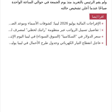
ولم يقم الرئيس بالتغريد منذ يوم الجمعة في حوالي الساعة الواحدة
صباحًا عندما أعلن تشخيص حالته
اقرا ايضا
الإفراجات المالية يوليو 2026 ليبيا: كشوفات الأسماء وموعد الصرف عبر "راتبك لحظي"
: تفاصيل تسييل الرواتب عبر منظومة "راتبك لحظي" لمصرف ليبيا المركزي
سعر الدولار في "السكامبيا" (السوق السوداء) في ليبيا اليوم الإثنين 13-7-2026: تحديث شامل
عاجل انقطاع التيار الكهربائي وجدول طرح الأحمال في ليبيا يوليو 2026 اعرف مواعيد القطع وعودة التيار