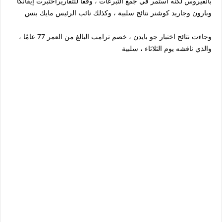
بالفيروس لكنه استمر في جمع التبرعات ، وفقًا للتقاريراختبرت إيفانكا
وبارون وجاريد كوشنر نتائج سلبية ، وكذلك نائب الرئيس مايك بنس
وجاءت نتائج اختبار جو بايدن ، خصم ترامب البالغ من العمر 77 عامًا ،
والذي ناقشه يوم الثلاثاء ، سلبية