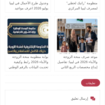
منظومة "راتبك لحظي"
وجدول طرح الأحمال في ليبيا
لمصرف ليبيا المركزي
يوليو 2026 اعرف مواعيد
القطع وعودة التيار
موعد صرف منحة الزوجة
بوابة منظومة منحة الزوجة
والأبناء 2026 في ليبيا: تفاصيل
والأبناء 2026 رابط وكيفية
إيداع مخصصات الربع الثاني
تحديث البيانات بالرقم الوطني
وترقب الربع الثالث
وضمان استمرارية الصرف
للمواليد الجدد
تعليقات
إرسال تعليق