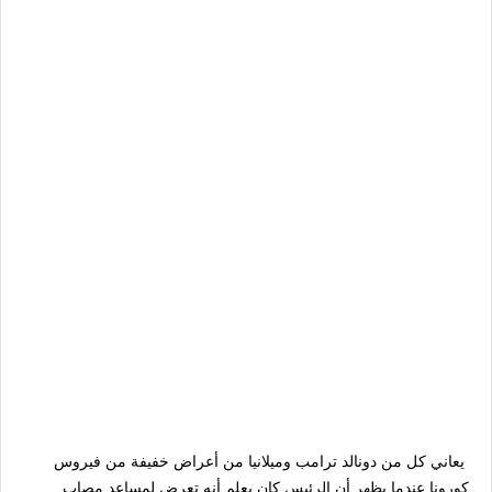
يعاني كل من دونالد ترامب وميلانيا من أعراض خفيفة من فيروس
كورونا عندما يظهر أن الرئيس كان يعلم أنه تعرض لمساعد مصاب