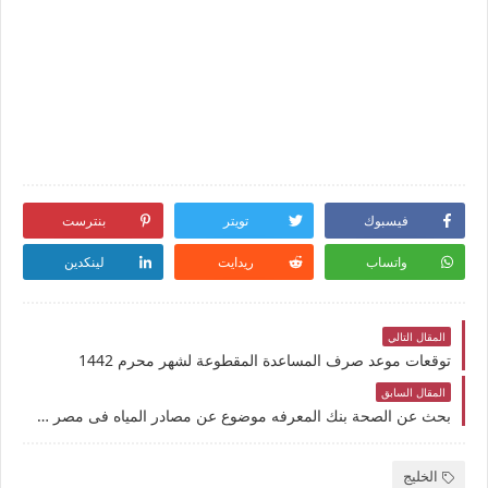
فيسبوك
تويتر
بنترست
واتساب
ريدايت
لينكدين
المقال التالي
توقعات موعد صرف المساعدة المقطوعة لشهر محرم 1442
المقال السابق
بحث عن الصحة بنك المعرفه موضوع عن مصادر المياه فى مصر وسبل تنميتها لل أد خيرى حامد العشماوى.~ Maintain your health for yourself and your loved ones
الخليج