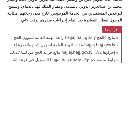
محمد بن عبدالعزيز الدولي بالمدينة، ومطار الملك فهد بالدمام، وستتيح
للوافدين المستفيدين من الخدمةً الموجودين خارج مدن رحلاتهم إمكانية
الوصول لمطار المغادرة بعد إتمام إجراءات سفرهم بوقت كافٍ.
اقرا ايضا
نتائج #الحج hajjaj.hajj.gov.ly رابط الهيئة العامة لشؤون الحج والعمرة الليبية نتائج قرعة الحج أسماء المقبولين في قرعة الحج في ليبيا 2027 برقم التسجيل وبطاقة الهوية
hajjaj.hajj.gov.ly ١٤٤٨ الهيئة العامة لشؤون الحج والعمرة إعلان نتائج قرعة الحج في ليبيا أسماء المقبولين في حج 2027 من ليبيا بكافة فروعها في الجمهورية الليبية
إجراؤها 7/2.. hajjaj.hajj.gov.ly نتائج قرعة الحج في ليبيا 2027 برقم التسجيل موقع الهيئة العامة لشؤون الحج والعمرة قرعة الحج أسماء المقبولين الناجحين بالكشوفات
رابط منصة حجاج#.. hajjaj.hajj.gov.ly التسجيل في قرعة الحج في ليبيا 2026 برقم التسجيل موقع التسجيل إلكترونيا في قرعة الحج لهذا العام 1448هـ - 2027م حكومة الوحدة الوطنية