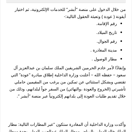
من خلال الدخول على منصة “أبشر” للخدمات الإلكترونية، ثم اختيار
أيقونة ( عودة ) وتعبئة الحقول التالية:-
رقم الإقامة.
تاريخ الميلاد.
رقم الجوال.
مدينة المغادرة .
مطار الوصول .
وإنفاذًا لأمر خادم الحرمين الشريفين الملك سلمان بن عبدالعزيز آل
سعود – حفظه الله – أعلنت وزارة الداخلية إطلاق مبادرة “عودة” التي
تقتضي وبشكل استثنائي عن تمكين من يرغب من المقيمين حاملي
تأشيرتي (الخروج والعودة ،والنهائي) من السفر جواً لبلدانهم، وذلك من
خلال تقديم طلبات العودة إلى بلدانهم إلكترونياً عبر منصة “أبشر “.
وأكدت وزارة الداخلية أن المغادرة ستكون “عبر المطارات التالية: مطار
الملك خالد الدولي بالرياض ومطار الملك عبدالعزيز الدولي بجدة ومطار