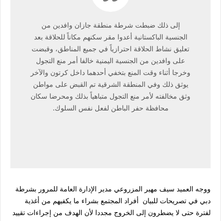
إلى ذلك ضبطت شرطة منطقة جازان وافدين من
الجنسية الباكستانية أعدوا مقر سكنهم مكاناً للحلاقة بعد
تعليق نشاط الحلاقة احترازياً في جميع المناطق، وقبضت
على وافدين من الجنسية اليمنية خالفا أمر منع التجول
وخرجا أثناء وقت المنع بتخفي أحدهما داخل كرتون والآخر
يوثق ذلك وفي المنطقة الشرقية تم القبض على مواطن
وثق مخالفته لأمر منع التجول متباهياً بذلك ومحرضا سكان
محافظة حفر الباطن لفعل نفس السلوك.
ووجه العميد سيف مهير المزروعي مدير الإدارة العامة للمرور بشرطة
دبي في تصريحات للبيان أفراد المجتمع بشراء ما يكفيهم من أغذية
لفترة حتى لا يضطرون إلى الخروج مجددا لأن الهدف من إجراءات تقييد