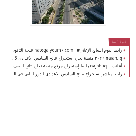
اقرا ايضا
رابط اليوم السابع الإعلان#.. natega.youm7.com نتيجة الثانوية العامة في مصر 2026 برقم الجلوس وبالإسم موقع وزارة التربية والتعليم الصف الثالث الثانوي علمي وأدبي
najah.iq ٢٠٢٦ منصة نجاح استخراج نتائج السادس الاعدادي 2026 في العراق نتائج امتحانات الصف السادس الإعدادي بكافة فروعها في الجمهورية العراقية
أعلنت∼ najah.iq رابط إستخراج موقع منصة نجاح نتائج الصف السادس الاعدادي الدور الثاني 2026 العراق نتائجنا نتائج السادس الاعدادي 2026 العراق الدور الأول حسب الإسم والرقم الامتحاني
رابط مباشر استخراج نتائج السادس الاعدادي الدور الثاني في العراق 2026 بالرقم الامتحاني رابط موقع منصة نجاح نتائج الصف السادس الإعدادي في العراق 2026 بكود الطالب الدور الأول