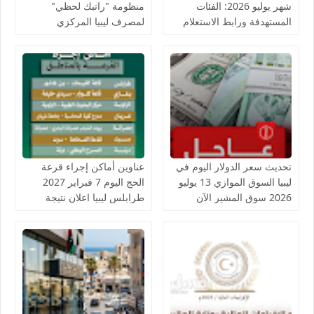
شهر يوليو 2026: الفئات
منظومة "راتبك لحظي"
المستهدفة ورابط الاستعلام
لمصرف ليبيا المركزي
المباشر
تحديث سعر الدولار اليوم في
عناوين أماكن إجراء قرعة
ليبيا السوق الموازي 13 يوليو
الحج اليوم 7 فبراير 2027
2026 سوق المشير الآن
طرابلس ليبيا اعلان نتيجة
وأسماء الحجاج الفائزين