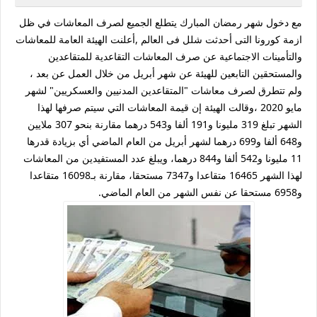
مع دخول شهر رمضان المبارك يتطلع الجميع لصرف المعاشات في ظل
ازمة كورونا التى أحدثت شلل فى العالم ,أعلنت الهيئة العامة للمعاشات
والتأمينات الاجتماعية عن صرف المعاشات التقاعدية للمتقاعدين
والمستحقين التابعين للهيئة عن شهر أبريل من خلال العمل عن بعد ،
ولم تتطرق لصرف معاشات "المتقاعدين المدنيين والعسكريين" لشهر
مايو 2020 ،وقالت الهيئة إن قيمة المعاشات التي سيتم صرفها لهذا
الشهر تبلغ 319 مليونا و191 ألفا و543 درهما مقارنة بنحو 307 ملايين
و648 ألفا و699 درهما لشهر أبريل من العام الماضي أي بزيادة قدرها
11 مليونا و542 ألفا و844 درهما، ويبلغ عدد المستفيدين من المعاشات
لهذا الشهر 16465 متقاعدا و7347 مستحقا، مقارنة بـ16098 متقاعدا
و6958 مستحقا عن نفس الشهر من العام الماضي.