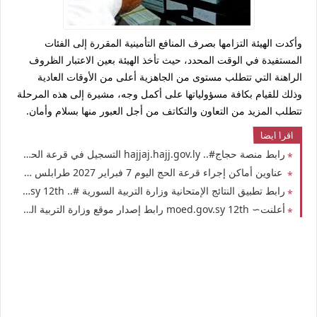
وأكدت الهيئة التزامها بصرف المنافع التأمينية المقررة إلى الفئات
المستفيدة في الوقت المحدد، حيث تأخذ الهيئة بعين الاعتبار الظروف
الراهنة التي تتطلب مستوى من الجاهزية أعلى من الأوقات العادية
وذلك للقيام بكافة مسؤولياتها على أكمل وجه، مشيرة إلى هذه المرحلة
تتطلب المزيد من التعاون والتكاتف من أجل العبور منها بسلام وأمان.
اقرا ايضا
رابط منصة حجاج#.. hajjaj.hajj.gov.ly التسجيل في قرعة الحج في ليبيا 2026 برقم التسجيل موقع التسجيل إلكترونيا في قرعة الحج لهذا العام 1448هـ - 2027م حكومة الوحدة الوطنية
عناوين أماكن إجراء قرعة الحج اليوم 7 فبراير 2027 طرابلس ليبيا اعلان نتيجة وأسماء الحجاج الفائزين
رابط تطبيق النتائج الإمتحانية وزارة التربية السورية #.. moed.gov.sy 12th نتائج الثانوية العامة البكالوريا في سوريا 2026 حسب الاسم ورقم الاكتتاب النتائج الامتحانية المهنية للطلاب النظاميين الاحرار و الراسبين
أعلنت∼ moed.gov.sy 12th رابط إصدار موقع وزارة التربية السورية نتائج الشهادة الثانوية العامة البكالوريا 2026 سوريا سوريانا التعليمية نتائج البكالوريا 2026 سوريا الدورة الأولى حسب الإسم ورقم الاكتتاب