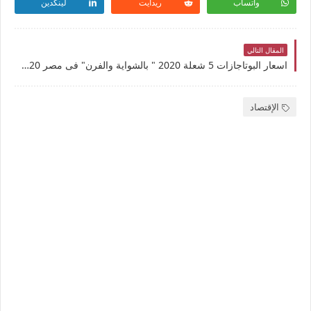
واتساب
ريدايت
لينكدين
المقال التالي
اسعار البوتاجازات 5 شعلة 2020 " بالشواية والفرن" فى مصر 2020 متجر على الانترنت لشراء البوتاجازات بارخص سعر بوتاجازات رويال جاز الإنتاج الحربى الاستانلستيل
الإقتصاد