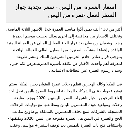
اسعار العمرة من اليمن - سعر تجديد جواز
السفر لعمل عمرة من اليمن
أكثر من 130 ألف يمني أدَّوا مناسك العمرة خلال الأشهر الثلاثة الماضية,
وتختلف الأسعار من محافظة إلي اخري وذلك بحسب موسم العمرة
رجب وشعبان ورمضان بعد قرار الغاء المقابل المالي عن العمالة اليمنية
الوافدة وإعفاء المنشآت الصغيرة من المقابل المالي للعمالة الوافدة
بموجب قرار صادر خادم الحرمين الشريفين الملك وننشر طريقك
لمعرفة أهم وأحدث الأخبار عن تكلفة تأشيرة العمرة,نعرض لكم خبر ,
وسداد رسوم العمرة عبر البطاقات الائتمانية .
في المكلا وكاله الهجرين تنظم رحلات عمرة العنوان ديس المكلا سيتم
توقيع عقوبات على الشركات المخالفة لشروط العمرة باليمن تصل لحد
إلغاء الترخيص- اخبار تاشيرات العمره لليمنيين 2020 ويجب متابعة
رحلات ومواعيد عودة المعتمرين لليمن ومطابقتها مع توقيتات الرحلات
المسجلة بالشركات لمنع تخلف المعتمرين بالمملكة ,وعناوين مكاتب
الحج والعمرة في اليمن هل العمره مفتوحه في اليمن 2020 وتكلفتها -
واستئناف فتح باب العمرة لليمنيين بعد توقف استمر 4 مواسم، وعقب