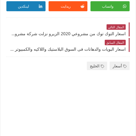
واتساب
ريدايت
لينكدين
المقال التالي
اسعار التوك توك من مشروعي 2020 الزيرو نزلت شركة مشروعى للتقسيط التوك توك بالغاز ~ سعر التوكتوك اليوم بمعارض بيع التوك توك فى شركة غبور وعنوان مركز خدمة التكاتك
المقال السابق
اسعار البويات والدهانات فى السوق البلاستيك واللاكيه والكمبيوتر 2020 ايهما افضل لدهان الحوائط بوية داي تون , سوبر لاك؛ سكيب ديكورا ؛ سكيلاك : جوتن الطلاء اللامع 80% اصلية اللون المناسب
أسعار
الخليج