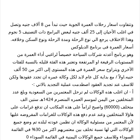
وتتفاوت اسعار رحلات العمرة الجوية حيث تبدأ من 8 آلاف جنيه وتصل
في اغلب الأحيان إلى 25 ألف جنيه لبعض البرامج ذات التصنيف 5 نجوم
وهذا الاختلاف يرجع الي نوع الرحلة ومدة الرحلة ونوع السكن وخلافه.
أسعار العمرة فى برنامج الديلوكس
وهو برنامج أعدته شركات السياحة خصيصاً لراغبي أداء العمرة من
المستويات الرفيعة او المرتفعة وتعتبر هذه الفئة قليله بالنسبة للفئات
الأخري ويتراوح سعر العمرة في هذه المستوى إلى اكثر من 50 ألف
حنيه.اولاً / مع بداية كل عام لابد لكل وكالة عمره ان تجدد عقودها ولكن
للاسف عند تجديد العقود اصطدمت عملية التجديد بالاتي :-
أ - ان اغلب هذه الوكالات لم ترحل المعتمرين من السعودية وبلغ عدد
المتخلفين من اليمن لموسم العمره المنصرم 1424هـ ستين الف
متخلف (60000) واصبح لزاماً على هذه المكاتب ان تدفع غرامات على
هاؤلا المتخلفين وعند عدم دفع هذه الوكالات للغرامات المفروضه عليها
لأن المعتمر من مسئولية الوكالة ان تظمن عودته لبلده تم وضع جميع
الوكالات التي لها نسبة تخلف بين معتمريهم اكثر من 30% في القائمة
السوداء وللاسف جميع الوكالات اليمنية في القائمة السوداء 0