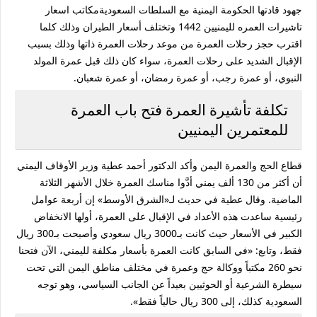
جهود قادتها الحكومة اليمنية مع السلطات السعوديةمكاتب اسعار
تاشيرات العمره لليمنيين 1442 وتختلف أسعار الطيران وذلك كلما
اقترب حجز رحلات العمرة من موعد رحلات العمرة ذاتها وذلك بسبب
الإقبال الشديد على رحلات العمرة، سواء كان ذلك قبل عمرة المولد
النبوي، أو عمرة رجب، أو عمرة رمضان، أو عمرة شعبان.
تكلفة تأشيرة العمرة فتح باب العمرة
للمعتمرين اليمنيين
قطاع الحج والعمرة اليمن وأكد الدكتور أحمد عطية وزير الأوقاف اليمني
أن أكثر من 130 ألف يمني أدَّوا مناسك العمرة خلال الأشهر الثلاثة
الماضية. وقال عطية في حديث لـ«الشرق الأوسط» إن أربعة عوامل
رئيسية ساعدت هذه الأعداد في الإقبال على العمرة، أولها الانخفاض
الكبير في الأسعار حيث كانت بـ3000 ريال سعودي وأصبحت بـ300 ريال
فقط، وتابع: «في السابق كانت العمرة بأسعار مكلفة لليمني، الآن فتحنا
نحو 260 مكتباً ووكالة حج وعمرة في مختلف مناطق اليمن التي تحت
سيطرة الشرعية أو الحوثيين بعيداً عن الجانب السياسي، وهو توجه
السعودية كذلك، إلى 300 ريال حالياً فقط».