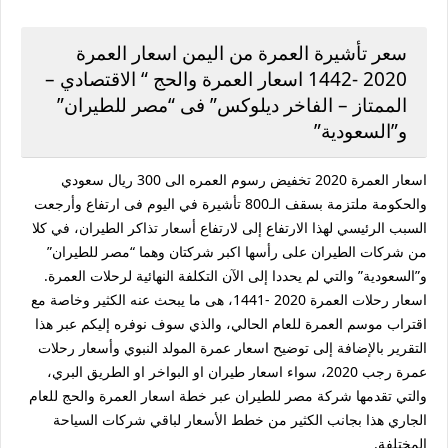
سعر تأشيرة العمرة من اليمن اسعار العمرة
2020 -1442 اسعار العمرة والحج “ الاقتصادي –
الممتاز – الفاخر ديلوكس” فى “مصر للطيران”
و”السعودية”
اسعار العمرة 2020 تخفيض رسوم العمره الى 300 ريال سعودي
والحكومة ملتزمة بسقف الـ800 تأشيرة في اليوم فى ارتفاع وأرجعت
السبب الرئيسي لهذا الارتفاع إلى لارتفاع أسعار تذاكر الطيران، في كلا
من شركات الطيران على رأسها اكبر شركتان وهما “مصر للطيران”
و”السعودية” والتي لم يحددا إلى الآن التكلفة النهائية لرحلات العمرة.
اسعار رحلات العمرة 2020 -1441، هى ما يبحث عنه الكثير وخاصة مع
اقتراب موسم العمرة للعام الحالي، والذي سوف نوفره إليكم عبر هذا
التقرير بالإضافة إلى توضيح اسعار عمرة المولد النبوي وأسعار رحلات
عمرة رجب 2020، سواء اسعار طيران او البواخر او الطريق البري،
والتي تقدمها شركة مصر للطيران عبر خطة اسعار العمرة والحج للعام
الجاري هذا بجانب الكثير من خطط الأسعار لباقي شركات السياحة
المختلفة.