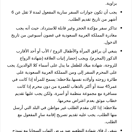
بزاوية.
يجب أن تكون جوازات السفر سارية المفعول لمدة لا تقل عن 6
أشهر من تاريخ تقديم الطلب.
تذاكر سفر مؤكدة الحجز وغير قابلة للاسترداد. حيث أنه يجب
مغادرة المملكة العربية السعودية في غضون أسبوعين من تاريخ
الدخول.
ينبغي أن يرافق المرأة والأطفال الزوج / الأب أو أحد الأقارب
الذكور (المحرم). ويجب إحضار إثبات العلاقة (شهادة الزواج
للزوجة، شهادة ميلاد للطفل ما يدل على أسماء كلا الوالدين). يجب
على المحرم السفر إلى ومن المملكة العربية السعودية على
طائرة زوجته وأولاده نفسها.ملاحظة: يسمح للمرأة إذا كانت في
عمر45 سنة أو أكثر بالذهاب للعمرة من دون محرم إذا كانت
مسافرة مع مجموعة منظمة أو أسرة، ولكن يجب عليها تقديم
خطاب موثق بعدم اعتراض محرمها.
ملاحظة: إذا كان مقدم الطلب غير مواطن في البلد التي أرسل
منها الطلب، يجب عليه تقديم تصريح إقامة سارٍ المفعول مع
الطلب.
ينبغي إرفاق شهادة التطعيم ضد مرض التهاب السحايا مع نموذج