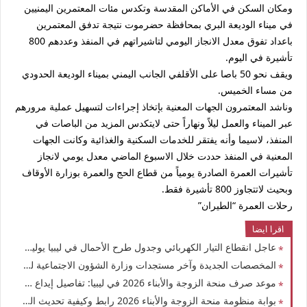
ومكان السكن في الأماكن المقدسة وتكدس مئات المعتمرين اليمنيين
في ميناء الوديعة البري بمحافظة حضرموت نتيجة تدفق المعتمرين
باعداد تفوق معدل الانجاز اليومي لتاشيراتهم في المنفذ وعددهم 800
تأشيرة في اليوم.
ويقف نحو 50 باصا على الأقلفي الجانب اليمني بميناء الوديعة الحدودي
من مساء الخميس.
وناشد المعتمرون الجهات المعنية بإتخاذ إجراءات لتسهيل عملية مرورهم
عبر الميناء والعمل ليلاً ونهاراً حتى لايتكدس المزيد من الباصات في
المنفذ، لاسيما وأنه يفتقر للخدمات السكنية والغذائية وكانت الجهات
المعنية في المنفذ حددت خلال الاسبوع الماضي معدل يومي لانجاز
تأشيرات العمرة الصادرة يومياً من قطاع الحج والعمرة بوزارة الأوقاف
وبحيث لاتتجاوز 800 تأشيرة فقط.
رحلات العمرة “الطيران”
اقرا ايضا
عاجل انقطاع التيار الكهربائي وجدول طرح الأحمال في ليبيا يوليو 2026 اعرف مواعيد القطع وعودة التيار
المخصصات الجديدة وآخر مستجدات وزارة الشؤون الاجتماعية ليبيا 2026: تفاصيل المخصصات المالية وقوائم الأسماء الجديدة
موعد صرف منحة الزوجة والأبناء 2026 في ليبيا: تفاصيل إيداع مخصصات الربع الثاني وترقب الربع الثالث
بوابة منظومة منحة الزوجة والأبناء 2026 رابط وكيفية تحديث البيانات بالرقم الوطني وضمان استمرارية الصرف للمواليد الجدد