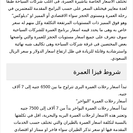
تختلف الاسعار الخاصة بتأشيرة العمرة، فى اغلب شركات السياحة طبقا
لعدة معايير فيختلف السعر على حسب البرامج المقدمة للمعتمرين في
رحلة العمرة ومستوى الحجز سواء الاقتصادي أو المميز او “ديلوكس”
وهو فوق المميز ذات المستويات المرتفعة التكلفة وكل منهم له سعر
خاص به وهى ما يحدد قيمه اسعار برنامج العمرة للشركات السياحية
سوف نتعرف على جميع اسعار مستويات الحجز للعمرة والتي واضحها
بعض المختصين فى غرفة شركات السياحة وهى تكاليف شبه نهائية
واسترشادية وقابلة للزيادة في ظل ارتفاع اسعار الدولار و سعر الريال
السعودي.
شروط فيزا العمرة
تبدأ اسعار رحلات العمرة البرى تتراوح ما بين 6500 جنيه إلى 7 آلاف
جنيه.
أسعار رحلات العمرة “البواخر”
تبدأ أسعار رحلات العمرة البواخر بداً من 7 آلاف إلى 7500 جنيه
وتعتبر هذه الاسعار لرحلات العمرة البريه والبحرية، اقل في تكلفتها
بالنسبة لتكلفة اسعار العمرة بالطيران والتي تختلف حسب الخدمات
المقدمة فيها او سعر تذكر الطيران سواء فاخر او ممتاز او اقتصادي