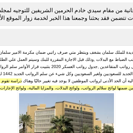
حانية من مقام سيدي خادم الحرمين الشريفين للتوجيه لمجل
ت تتضمن فقد بحثنا وجمعنا هذا الخبر لخدمة زوار الموقع الأع
جديدة للملك سلمان بشغف وينتظر متي صرف راتبي ضمان مكرمة الامير سلمان ال
ضباط مع البدلات ,وذلك قبل الاجازة المقررة للبنك وسيتم العمل علي الطلبا
وننشر سلم رواتب المتقاعدين العسكريين جدول رواتب المتقاعدين ,جد
سعوديين ولغير السعوديين وكل شيء عن سلم الرواتب الجديد 1442 للعسكريين لشهر ربيع الاول..
 أن الحد الأدنى لرواتب الموظفين لا يوجد فيه تغيير حاليًا وهناك
دراسة تقوم به
ن ضمنها لوائح سلالم الرواتب، ولوائح البدلات، والمزايا المالية، ولوائح الإجازات