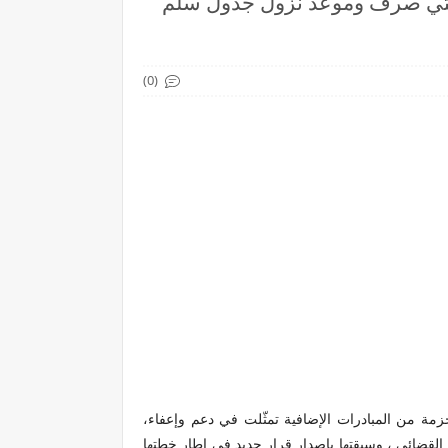
كريين المتقاعدين ..متي صرف وموعد نزول جدول سلم
(0)
زمة من المبادرات الإضافية تمثّلت في دعم وإعفاء،
القضائي ، وسبقتها بإصدار قرار جديد في إطار خطتها