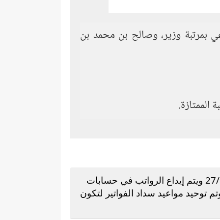
اعي بمرتبة وزير، وصالح بن محمد بن
ويتم إيداع الرواتب في حسابات
فين في يوم الـ27 من كل الشهر الميلادي ويوافق موعد نزول الرواتب لشهر محرم 1442 وتم توحيد مواعيد سداد الفواتير لتكون