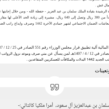
عمال غش .
رشيدة بقيادة الملك سلمان بن عبد العزيز - حفظة الله - ومن خلال إجابتها عل
الوظائف التعليمية، فإن العلاوة السنوية للموظفين تبدأ من 300 ريال وتصل إلى 640 ري
ن الاجتماعي لشهر جمادى الآخرة 1442 وصرف وايداع راتب الضمان
ريين المتقاعدين .
تعينات
ان بن عبدالعزيز آل سعود، أمرا ملكيا كالتالي:-