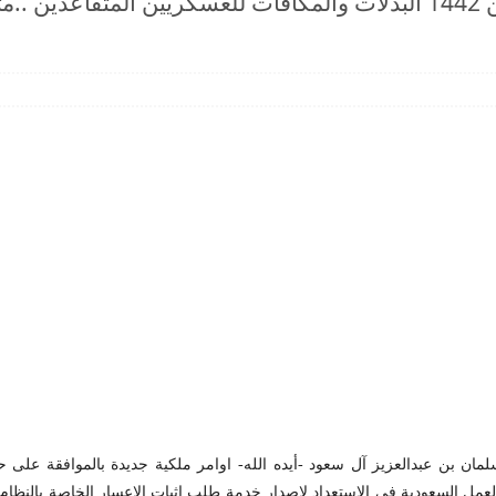
"لوائح سلالم الرواتب" نزول الراتبين 1442 البدلات والمكافآت للعس
مان بن عبدالعزيز آل سعود -أيده الله- اوامر ملكية جديدة بالموافقة على ح
لعمل السعودية في الاستعداد لإصدار خدمة طلب إثبات الإعسار الخاصة بالنظام 