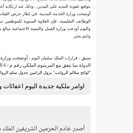
بتوقيع عقوبة التبديد على المدين , وذلك عند ارتكابه أ
أوضحت وزارة الخدمة المدنية، في إطار حرص القيادة ال
واليوم
أودعت وزارة العمل والتنمية الاجتماعية مبالغ معاشات الضما
وانتم بخير.
سبق -
قرارات الملك سلمان اليوم -
الدولة بما يتفق مع المرسوم الملكي رقم م / 6 الصادر في 12 / 4 / 1407هـ لمن يسأل عن
"لوائح سلالم الرواتب" نزول الراتبين جدول سلم الرواتب الجديد 1442 البدلات والمكافآت للعسك
اوامر ملكية جديدة اليوم اعفائات و
أصدر خادم الحرمين الشريفين الملك سلم