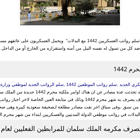
وتفاصيل سلم الرواتب الجديد للعسكريين مع البدلات "سلم رواتب العسكريين 1442 مع البد
ضد كل من تسول له نفسه النيل من أمنه واستقراره من الخارج أو من الداخل.
 1442
سلم الرواتب الجديد لموظفي وزارة الدفاع ,اخبار تثبيت البدلات للعسكريين
الاوامر الملكية من سبق اليوم ،امر ملكى جديد ،
وذلك ضمن مسير رواتب الموظفين الجديد الذى سوف يصرف به شهر محرم 1442 وذلك فى م
ن سبق ،وفى سياق اخر نفت مصادر مطلعة لـصحيفة سعودية كبيرة وهى صحيفة سب
دلات في رواتب موظفي الدولة المدنيين والعسكريين ابتداء من شهر محرم ال
صرف مكرمه الملك سلمان للمرابطين الفعليين لعام 1441