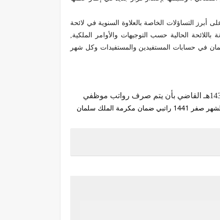
ى أبرز التساؤلات الخاصة بالعلاوة السنوية في لائحة
ال، مشيرة إلى زيادة الحد الأعلى لها مقارنة باللائحة الحالية حسب التوجيهات والأوامر الملكية,
في حسابات المستفيدين والمستفيدات وكل شهر
أوضحت وزارة المالية آلية تطبيق قرار مجلس الوزراء رقم 551 الصادر في 25 / 12 / 1437هـ القاضي بأن يتم صرف رواتب موظفي
متي صرف وموعد نزول الرواتب لشهر صفر 1441 راتبي ضمان مكرمة الملك سلمان