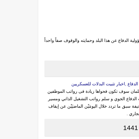
لات" ويحمل العسكريون على عاتقهم مسؤولية الدفاع عن هذا البلد وحمايته والوقوف صفاً واحداً
 فقد تحدثت عدة مصادر عن ان هناك اوامر ملكية محرم 1442 جديدة من الملك سلمان سوف تكون فحواها زيادة فى رواتب الموظفين
تابعة العين الخاصة لاخر اخبار رواتب الدفاع الجوي و سلم رواتب التشغيل الذاتي ومسير
ق ما تردد خلال اليومَيْن الماضيَيْن عن إيقاف
جاري .